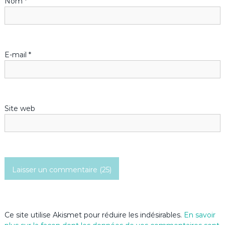
Nom
*
l
’
E-mail
*
a
r
t
Site web
i
c
l
e
Ce site utilise Akismet pour réduire les indésirables.
En savoir