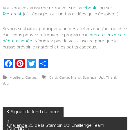
Vous pouvez aussi me retrouver sur
Facebook
, ou sur
Pinterest
(où j’épingle tout un tas d’idées qui m’inspirent).
Si vous souhaitez participer à un des ateliers que j’anime chez
moi, vous pouvez retrouver le programme
des ateliers de ce
début d’année
. N’oubliez pas de vous inscrire pour que je
puisse prévoir le matériel et les petits cadeaux.
F
Pi
T
P
a
n
w
ar
,
,
,
,
,
Ateliers
Cartes
Card
Carte
Merci
Stampin'Up!
Thank
c
te
it
ta
You
e
re
te
g
b
st
r
er
o
N
Signet du fond du cœur
o
a
Challenge 20 de la Stampin’Up! Challenge Team
k
(SUCT#20)