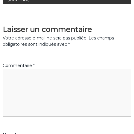
v
i
Laisser un commentaire
g
Votre adresse e-mail ne sera pas publiée.
Les champs
obligatoires sont indiqués avec
*
a
t
Commentaire
*
i
o
n
d
e