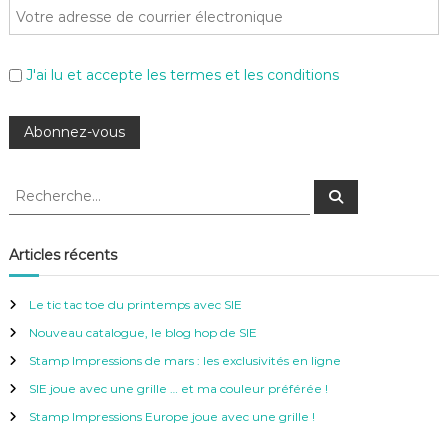
J'ai lu et accepte les termes et les conditions
R
R
e
e
c
c
h
e
h
Articles récents
r
e
c
h
r
e
Le tic tac toe du printemps avec SIE
r
c
Nouveau catalogue, le blog hop de SIE
h
e
Stamp Impressions de mars : les exclusivités en ligne
r
SIE joue avec une grille … et ma couleur préférée !
:
Stamp Impressions Europe joue avec une grille !