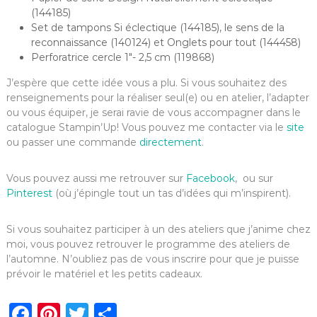
(144185)
Set de tampons Si éclectique (144185), le sens de la
reconnaissance (140124) et Onglets pour tout (144458)
Perforatrice cercle 1″- 2,5 cm (119868)
J’espère que cette idée vous a plu. Si vous souhaitez des
renseignements pour la réaliser seul(e) ou en atelier, l’adapter
ou vous équiper, je serai ravie de vous accompagner dans le
catalogue Stampin’Up! Vous pouvez me contacter via le
site
ou passer une commande
directement
.
Vous pouvez aussi me retrouver sur
Facebook
, ou sur
Pinterest
(où j’épingle tout un tas d’idées qui m’inspirent).
Si vous souhaitez participer à un des ateliers que j’anime chez
moi, vous pouvez retrouver le programme des ateliers de
l’automne. N’oubliez pas de vous inscrire pour que je puisse
prévoir le matériel et les petits cadeaux.
F
Pi
T
P