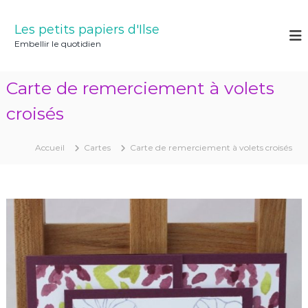
A
l
Les petits papiers d'Ilse
l
Embellir le quotidien
e
r
a
Carte de remerciement à volets
u
c
croisés
o
n
Accueil
Cartes
Carte de remerciement à volets croisés
t
e
n
u