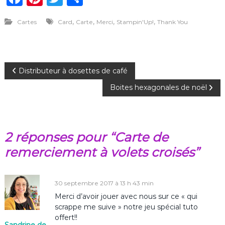
a
n
w
ar
,
,
,
,
Cartes
Card
Carte
Merci
Stampin'Up!
Thank You
c
te
it
ta
e
re
te
g
b
st
r
er
N
Distributeur à dosettes de café
o
Boites hexagonales de noël
o
a
k
v
2 réponses pour “Carte de
i
remerciement à volets croisés”
g
a
30 septembre 2017 à 13 h 43 min
Merci d’avoir jouer avec nous sur ce « qui
t
scrappe me suive » notre jeu spécial tuto
offert!!
Sandrine de