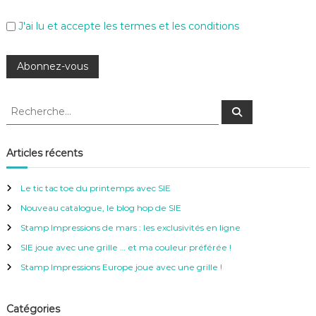
J'ai lu et accepte les termes et les conditions
R
R
e
e
c
c
h
e
h
Articles récents
r
e
c
h
r
e
Le tic tac toe du printemps avec SIE
r
c
Nouveau catalogue, le blog hop de SIE
h
e
Stamp Impressions de mars : les exclusivités en ligne
r
SIE joue avec une grille … et ma couleur préférée !
:
Stamp Impressions Europe joue avec une grille !
Catégories