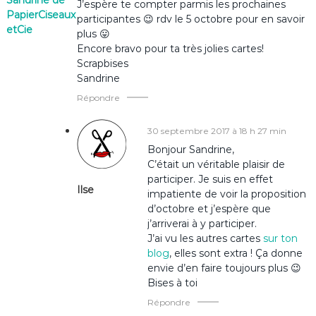
i
J’espère te compter parmis les prochaines
PapierCiseaux
participantes 😉 rdv le 5 octobre pour en savoir
etCie
o
plus 😛
Encore bravo pour ta très jolies cartes!
Scrapbises
n
Sandrine
d
Répondre
e
30 septembre 2017 à 18 h 27 min
Bonjour Sandrine,
l
C’était un véritable plaisir de
participer. Je suis en effet
Ilse
’
impatiente de voir la proposition
d’octobre et j’espère que
j’arriverai à y participer.
a
J’ai vu les autres cartes
sur ton
blog
, elles sont extra ! Ça donne
r
envie d’en faire toujours plus 😉
Bises à toi
t
Répondre