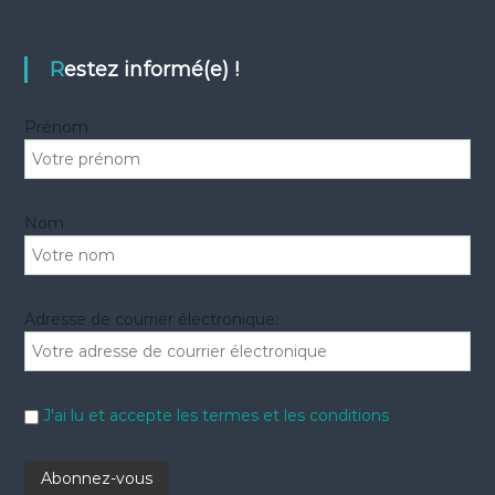
e
r
r
c
c
h
e
h
Restez informé(e) !
r
e
r
Prénom
:
Nom
Adresse de courrier électronique:
J'ai lu et accepte les termes et les conditions