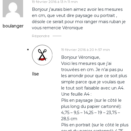
19 février 2016 à 13 h 11 min
l
Bonjour j’aurais bien aimez avoir les mesures
en cm, que veut dire paysage ou portrait ,
’
désole ce serait pour moi ranger mais ruban je
boulanger
vous remercie Véronique
a
Répondre
r
19 février 2016 à 20 h 57 min
Bonjour Véronique,
t
Voici les mesures que j’ai
trouvées en cm. Je n’ai pas pu
i
Ilse
les arrondir pour que ce soit plus
simple parce que je voulais que
c
le tout soit faisable avec un A4.
Une feuille A4 :
l
Plis en paysage (sur le côté le
plus long du papier cartonné):
e
4,75 – 9,5 – 14,25 – 19 – 23,75 –
28,5 cm
Plis en portrait (sur le côté le plus