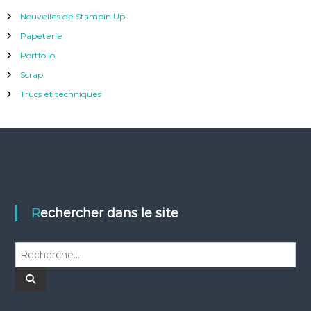
Nouvelles de Stampin'Up!
Papeterie
Portfolio
Scrap
Trucs et techniques
Rechercher dans le site
R
e
c
R
e
h
c
h
e