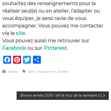
souhaitez des renseignements pour la
réaliser seul(e) ou en atelier, l’adapter ou
vous équiper, je serai ravie de vous
accompagner. Vous pouvez me contacter
via le
site
.
Vous pouvez aussi me retrouver sur
Facebook
ou sur
Pinterest
.
F
Pi
T
P
a
n
w
ar
,
,
Boites
Boite
Rangement
Rubans
c
te
it
ta
e
re
te
g
b
st
r
er
N
Bonne année 2016 ! (et le truc de la semaine 5 )
o
o
a