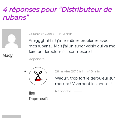
k
v
4 réponses pour “Distributeur de
rubans”
i
g
26 janvier 2016 à 14 h 12 min
Arrrggghhhh !!! j’ai le même problème avec
a
mes rubans… Mais j’ai un super voisin qui va me
faire un dérouleur fait sur mesure !!!
t
Mady
Répondre
i
26 janvier 2016 à 14 h 40 min
o
Waouh, trop fort le dérouleur sur
mesure ! Vivement les photos !
n
Répondre
Ilse
Papercraft
d
e