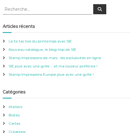
R
R
e
e
c
c
h
e
h
Articles récents
r
e
c
h
r
e
Le tic tac toe du printemps avec SIE
r
c
Nouveau catalogue, le blog hop de SIE
h
e
Stamp Impressions de mars : les exclusivités en ligne
r
SIE joue avec une grille … et ma couleur préférée !
:
Stamp Impressions Europe joue avec une grille !
Catégories
Ateliers
Boites
Cartes
Créations