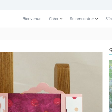
Bienvenue
Créer
Se rencontrer
S’é
Q