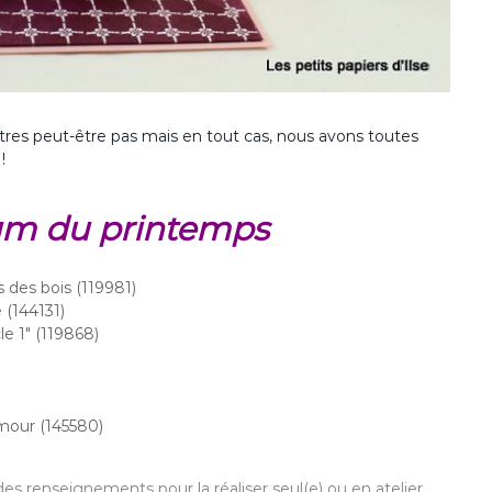
autres peut-être pas mais en tout cas, nous avons toutes
!
bum du printemps
s des bois (119981)
 (144131)
le 1″ (119868)
amour (145580)
es renseignements pour la réaliser seul(e) ou en atelier,