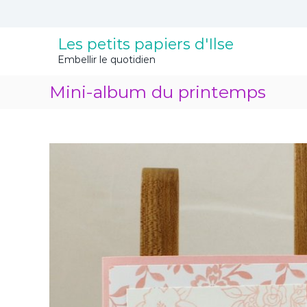
A
l
l
Les petits papiers d'Ilse
e
Embellir le quotidien
r
a
Mini-album du printemps
u
c
o
n
t
e
n
u