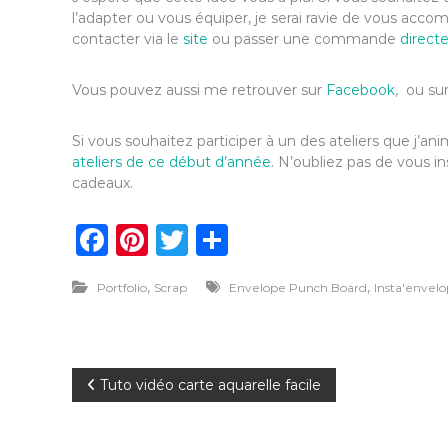
l’adapter ou vous équiper, je serai ravie de vous ac
contacter via le
site
ou passer une commande
direct
Vous pouvez aussi me retrouver sur
Facebook
, ou su
Si vous souhaitez participer à un des ateliers que j
ateliers de ce début d’année
. N’oubliez pas de vous in
cadeaux.
F
Pi
T
P
a
n
w
ar
,
,
Portfolio
Scrap
Envelope Punch Board
Insta'envel
c
te
it
ta
e
re
te
g
b
st
r
er
N
Tuto vidéo carte aquarelle facile
o
o
a