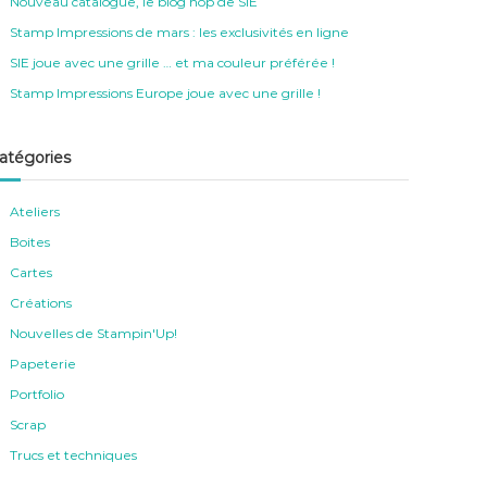
Nouveau catalogue, le blog hop de SIE
Stamp Impressions de mars : les exclusivités en ligne
SIE joue avec une grille … et ma couleur préférée !
Stamp Impressions Europe joue avec une grille !
atégories
Ateliers
Boites
Cartes
Créations
Nouvelles de Stampin'Up!
Papeterie
Portfolio
Scrap
Trucs et techniques