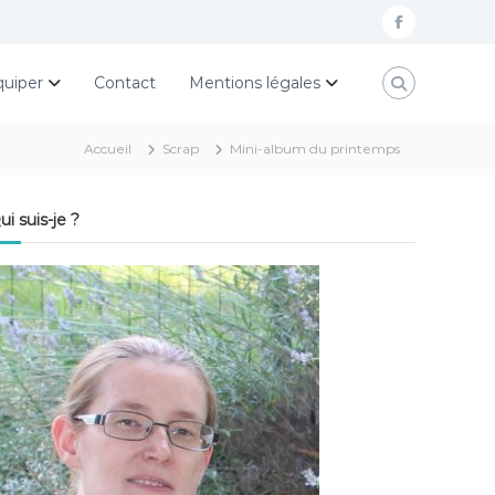
f
a
quiper
Contact
Mentions légales
c
e
Accueil
Scrap
Mini-album du printemps
b
o
ui suis-je ?
o
k