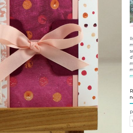
I
m
s
d
m
m
m
R
n
P