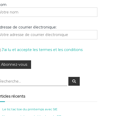
Nom
dresse de courrier électronique:
J'ai lu et accepte les termes et les conditions
R
e
c
h
e
rticles récents
r
c
h
e
Le tic tac toe du printemps avec SIE
r