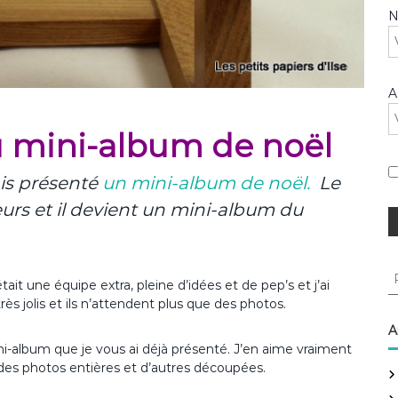
A
 mini-album de noël
ais présenté
un mini-album de noël.
Le
eurs et il devient un mini-album du
R
était une équipe extra, pleine d’idées et de pep’s et j’ai
e
s jolis et ils n’attendent plus que des photos.
c
h
A
e
ni-album que je vous ai déjà présenté. J’en aime vraiment
r
ir des photos entières et d’autres découpées.
c