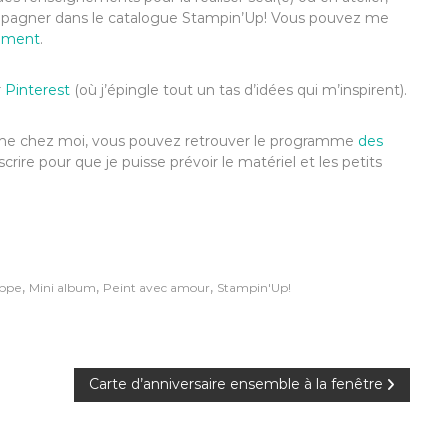
compagner dans le catalogue Stampin’Up! Vous pouvez me
ement
.
r
Pinterest
(où j’épingle tout un tas d’idées qui m’inspirent).
’anime chez moi, vous pouvez retrouver le programme
des
scrire pour que je puisse prévoir le matériel et les petits
,
,
,
oppe
Mini album
Peint avec amour
Stampin'Up!
Carte d’anniversaire ensemble à la fenêtre