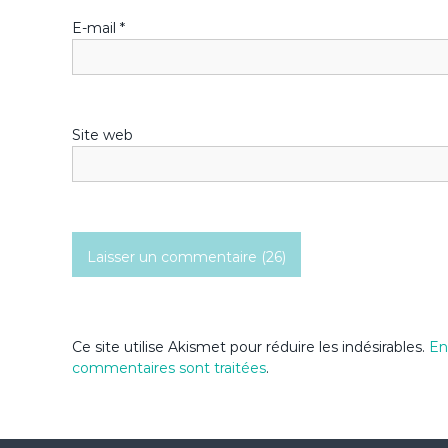
l
E-mail
*
’
a
Site web
r
t
i
c
l
Ce site utilise Akismet pour réduire les indésirables.
En
commentaires sont traitées
.
e