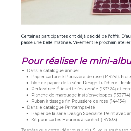
Certaines participantes ont déjà décidé de l’offrir. D’
passé une belle matinée. Vivement le prochain atelier 
Pour réaliser le mini-al
Dans le catalogue annuel
Papier cartonné Poussière de rose (144251), Fruit
bloc de papier de la série Design Fraîcheur Florale
Perforatrice Étiquette festonnée (133324) et cerc
Planche de marquage insta’enveloppes (133774)
Ruban à tissage fin Poussière de rose (144134)
Dans le catalogue Printemps-été
Papier de la série Design Spécialité Peint avec 
Kit pour cartes Heureux à souhait (147633)
J’espère que cette idée vous a plu. Si vous souhaitez d