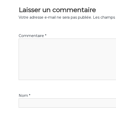
k
v
Laisser un commentaire
i
Votre adresse e-mail ne sera pas publiée.
Les champs o
g
Commentaire
*
a
t
i
o
n
Nom
*
d
e