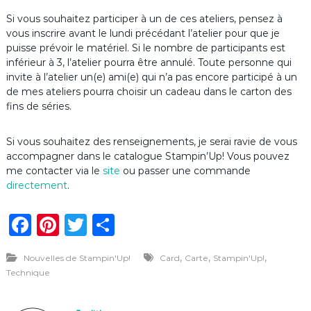
Si vous souhaitez participer à un de ces ateliers, pensez à
vous inscrire avant le lundi précédant l’atelier pour que je
puisse prévoir le matériel. Si le nombre de participants est
inférieur à 3, l’atelier pourra être annulé. Toute personne qui
invite à l’atelier un(e) ami(e) qui n’a pas encore participé à un
de mes ateliers pourra choisir un cadeau dans le carton des
fins de séries.
Si vous souhaitez des renseignements, je serai ravie de vous
accompagner dans le catalogue Stampin’Up! Vous pouvez
me contacter via le
site
ou passer une commande
directement
.
F
Pi
T
P
a
n
w
ar
,
,
,
Nouvelles de Stampin'Up!
Card
Carte
Stampin'Up!
c
te
it
ta
Technique
e
re
te
g