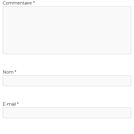
Commentaire
*
t
i
o
n
d
Nom
*
e
l
’
E-mail
*
a
r