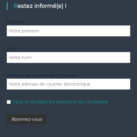
e
h
Restez informé(e) !
r
e
r
Prénom
:
Nom
Adresse de courrier électronique:
J'ai lu et accepte les termes et les conditions