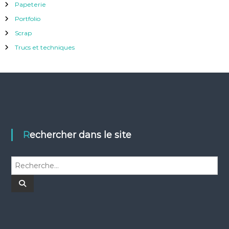
Papeterie
Portfolio
Scrap
Trucs et techniques
Rechercher dans le site
R
e
c
R
e
h
c
h
e
e
r
r
c
c
h