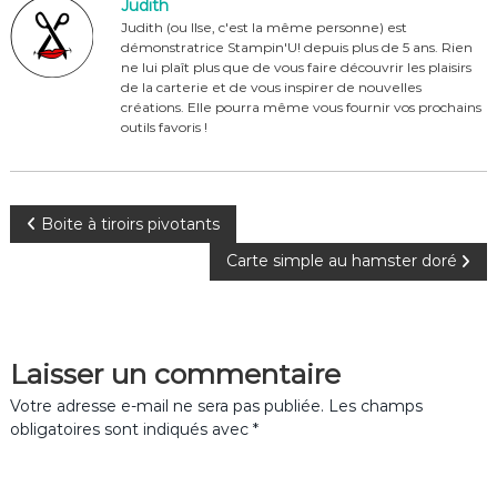
b
st
r
er
Judith
o
Judith (ou Ilse, c'est la même personne) est
démonstratrice Stampin'U! depuis plus de 5 ans. Rien
o
ne lui plaît plus que de vous faire découvrir les plaisirs
de la carterie et de vous inspirer de nouvelles
k
créations. Elle pourra même vous fournir vos prochains
outils favoris !
N
Boite à tiroirs pivotants
Carte simple au hamster doré
a
v
Laisser un commentaire
i
Votre adresse e-mail ne sera pas publiée.
Les champs
g
obligatoires sont indiqués avec
*
a