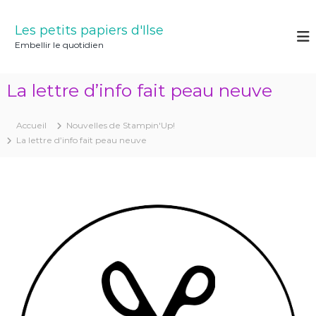
A
l
Les petits papiers d'Ilse
l
Embellir le quotidien
e
r
a
La lettre d’info fait peau neuve
u
c
o
Accueil
Nouvelles de Stampin'Up!
n
La lettre d’info fait peau neuve
t
e
n
u