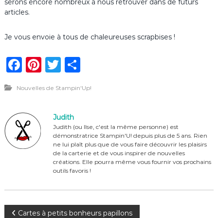
serons encore nombreux à nous retrouver dans de futurs
articles.
Je vous envoie à tous de chaleureuses scrapbises !
F
Pi
T
P
a
n
w
ar
Nouvelles de Stampin'Up!
c
te
it
ta
e
re
te
g
Judith
b
st
r
er
Judith (ou Ilse, c'est la même personne) est
démonstratrice Stampin'U! depuis plus de 5 ans. Rien
o
ne lui plaît plus que de vous faire découvrir les plaisirs
o
de la carterie et de vous inspirer de nouvelles
créations. Elle pourra même vous fournir vos prochains
k
outils favoris !
N
Cartes à petits bonheurs papillons