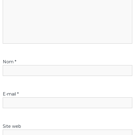
i
o
n
d
Nom
*
e
l
’
E-mail
*
a
r
Site web
t