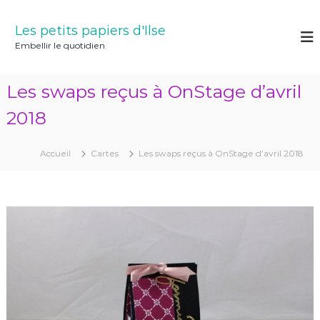
A
l
Les petits papiers d'Ilse
l
Embellir le quotidien
e
r
a
Les swaps reçus à OnStage d’avril
u
c
2018
o
n
Accueil
Cartes
Les swaps reçus à OnStage d’avril 2018
t
e
n
u