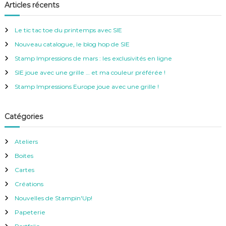
e
h
Articles récents
r
e
c
h
r
e
Le tic tac toe du printemps avec SIE
r
c
Nouveau catalogue, le blog hop de SIE
h
e
Stamp Impressions de mars : les exclusivités en ligne
r
SIE joue avec une grille … et ma couleur préférée !
:
Stamp Impressions Europe joue avec une grille !
Catégories
Ateliers
Boites
Cartes
Créations
Nouvelles de Stampin'Up!
Papeterie