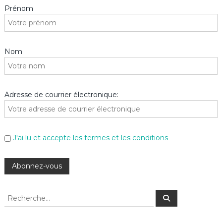
Prénom
Nom
Adresse de courrier électronique:
J'ai lu et accepte les termes et les conditions
R
R
e
e
c
c
h