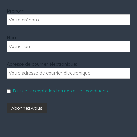
r
Prénom
:
Nom
Adresse de courrier électronique:
J'ai lu et accepte les termes et les conditions