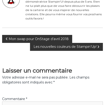
démonstratrice Stampin'U! depuis plus de 5 ans. Rien
o
ne lui plaît plus que de vous faire découvrir les plaisirs
o
de la carterie et de vous inspirer de nouvelles
créations. Elle pourra même vous fournir vos prochains
k
outils favoris !
N
Mon swap pour OnStage d’avril 2018
Les nouvelles couleurs de Stampin’Up!
a
v
Laisser un commentaire
i
Votre adresse e-mail ne sera pas publiée.
Les champs
g
obligatoires sont indiqués avec
*
a
Commentaire
*
t