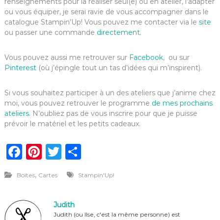
renseignements pour la réaliser seul(e) ou en atelier, l’adapter
ou vous équiper, je serai ravie de vous accompagner dans le
catalogue Stampin’Up! Vous pouvez me contacter via le
site
ou passer une commande
directement
.
Vous pouvez aussi me retrouver sur
Facebook
, ou sur
Pinterest
(où j’épingle tout un tas d’idées qui m’inspirent).
Si vous souhaitez participer à un des ateliers que j’anime chez
moi, vous pouvez retrouver le programme
de mes prochains
ateliers
. N’oubliez pas de vous inscrire pour que je puisse
prévoir le matériel et les petits cadeaux.
F
Pi
T
P
a
n
w
ar
,
Boites
Cartes
Stampin'Up!
c
te
it
ta
e
re
te
g
Judith
b
st
r
er
Judith (ou Ilse, c'est la même personne) est