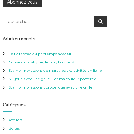
R
R
e
e
c
c
h
e
h
Articles récents
r
e
c
h
r
e
Le tic tac toe du printemps avec SIE
r
c
Nouveau catalogue, le blog hop de SIE
h
e
Stamp Impressions de mars : les exclusivités en ligne
r
SIE joue avec une grille … et ma couleur préférée !
:
Stamp Impressions Europe joue avec une grille !
Catégories
Ateliers
Boites