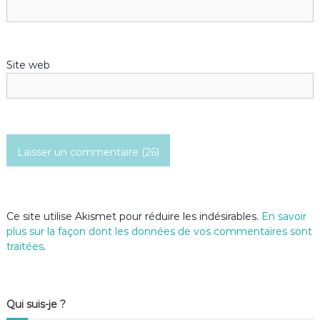
’
a
Site web
r
t
i
c
l
Ce site utilise Akismet pour réduire les indésirables.
En savoir
e
plus sur la façon dont les données de vos commentaires sont
traitées
.
Qui suis-je ?