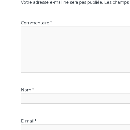
k
i
Votre adresse e-mail ne sera pas publiée.
Les champs o
g
Commentaire
*
a
t
i
o
n
Nom
*
d
e
l
E-mail
*