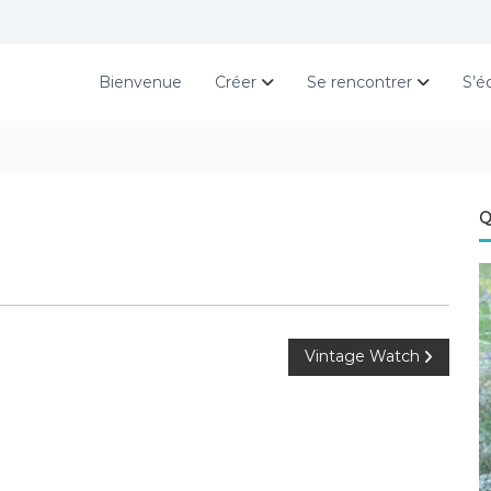
Bienvenue
Créer
Se rencontrer
S’é
Q
Vintage Watch