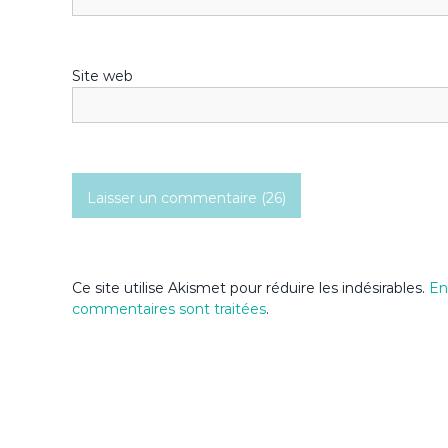
’
a
Site web
r
t
i
c
l
Ce site utilise Akismet pour réduire les indésirables.
En
commentaires sont traitées
.
e