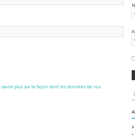
A
 savoir plus sur la façon dont les données de vos
R
e
c
h
A
e
r
c