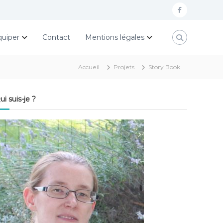
f
a
quiper
Contact
Mentions légales
c
e
Accueil
Projets
Story Book
b
o
ui suis-je ?
o
k