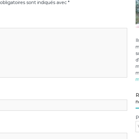
bligatoires sont indiqués avec
*
I
m
s
d
m
m
m
R
n
P