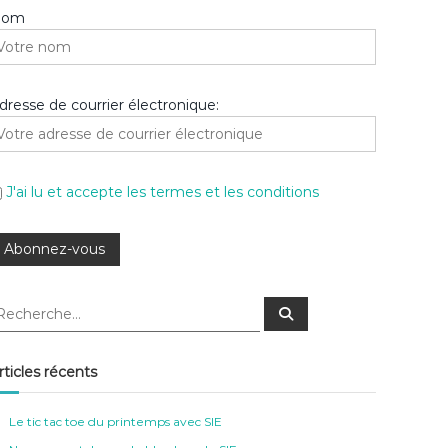
Nom
dresse de courrier électronique:
J'ai lu et accepte les termes et les conditions
R
e
c
h
e
rticles récents
r
c
h
e
Le tic tac toe du printemps avec SIE
r