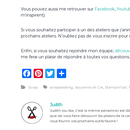
Vous pouvez aussi me retrouver sur
Facebook
,
Youtu
m’inspirent).
Si vous souhaitez participer à un des ateliers que j
prochains ateliers. N’oubliez pas de vous inscrire pour 
Enfin, si vous souhaitez rejoindre mon équipe,
découvr
me ferai un plaisir de répondre à toutes vos questions.
F
Pi
T
P
a
n
w
ar
,
,
,
Scrap
scrapbooking
Souvenirs et Cie
Stampin'Up!
c
te
it
ta
e
re
te
g
Judith
b
st
r
er
Judith (ou Ilse, c'est la même personne) est dé
que de vous faire découvrir les plaisirs de la 
o
vous fournir vos prochains outils favoris !
o