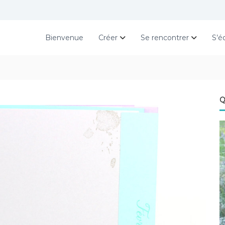
Bienvenue
Créer
Se rencontrer
S’é
Q