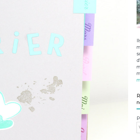
I
m
s
d
m
m
m
R
n
P