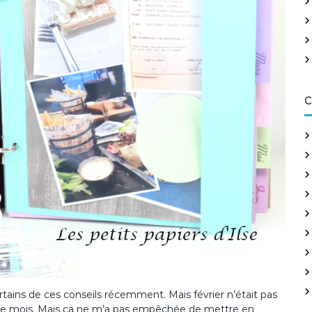
h
e
r
:
C
certains de ces conseils récemment. Mais février n’était pas
e ce mois. Mais ça ne m’a pas empêchée de mettre en