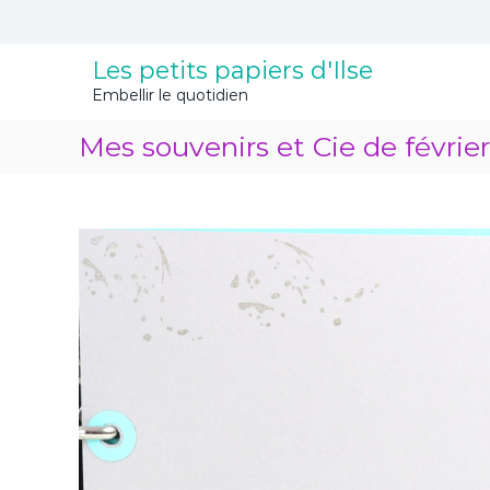
A
l
l
Les petits papiers d'Ilse
e
Embellir le quotidien
r
a
Mes souvenirs et Cie de février
u
c
o
n
t
e
n
u