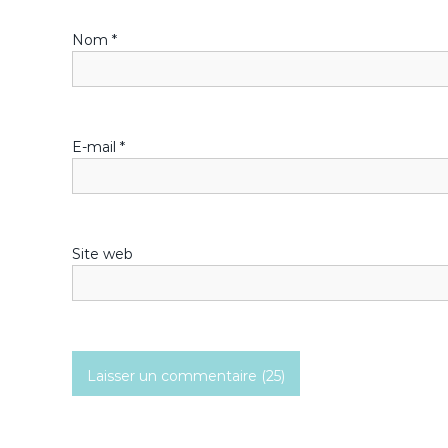
n
Nom
*
d
e
l
E-mail
*
’
a
Site web
r
t
i
c