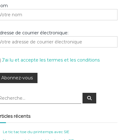
Nom
dresse de courrier électronique:
J'ai lu et accepte les termes et les conditions
R
e
c
h
e
rticles récents
r
c
h
e
Le tic tac toe du printemps avec SIE
r