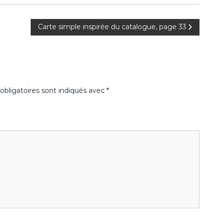
Carte simple inspirée du catalogue, page 33
bligatoires sont indiqués avec
*