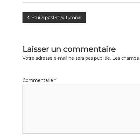
k
N
Étui à post-it automnal
a
v
Laisser un commentaire
i
Votre adresse e-mail ne sera pas publiée.
Les champs o
g
Commentaire
*
a
t
i
o