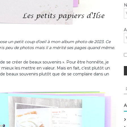
A
pose un petit coup d’oeil à mon album photo de 2023. Ce
 pris peu de photos mais il a mérité ses pages quand même.
L’art de se créer de beaux souvenirs ». Pour être honnête, je
 mieux les mettre en valeur. Mais en fait, c’est plutôt un
r de beaux souvenirs plutôt que de se complaire dans un
R
e
c
h
A
e
r
c