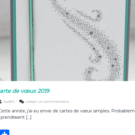
arte de vœux 2019
s
Judith
Laisser un commentaire
u
Cette année, j’ai eu envie de cartes de vœux simples. Probablem
r
 prendraient […]
M
a
d
T
P
e