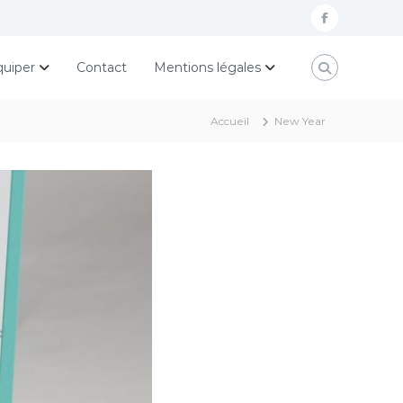
f
a
quiper
Contact
Mentions légales
c
e
Accueil
New Year
b
o
o
k