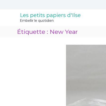
A
l
l
Les petits papiers d'Ilse
e
Embellir le quotidien
r
a
Étiquette :
New Year
u
c
o
n
t
e
n
u