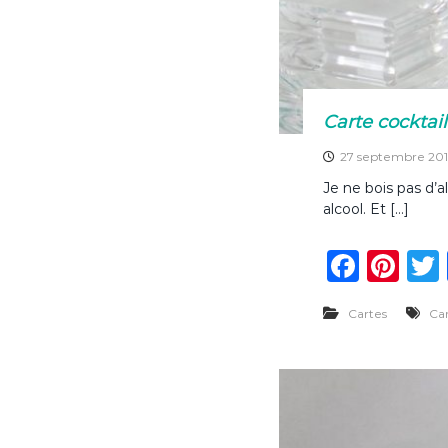
Carte cocktail
27 septembre 201
Je ne bois pas d’a
alcool. Et […]
F
Pi
a
n
Cartes
Ca
c
te
e
re
b
st
o