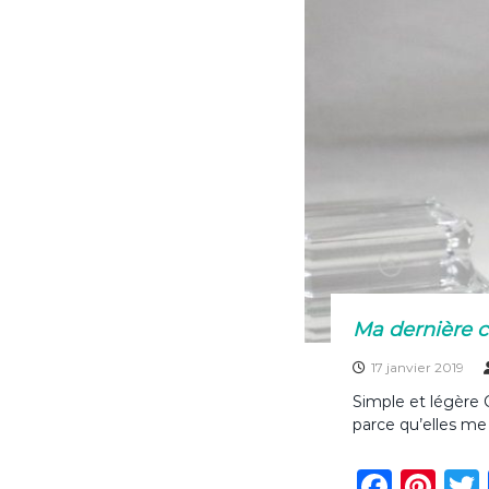
o
k
Ma dernière c
17 janvier 2019
Simple et légère 
parce qu’elles me
F
Pi