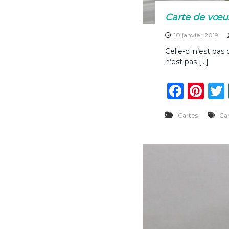
Carte de vœux
10 janvier 2019
Celle-ci n’est pas
n’est pas […]
F
Pi
a
n
Cartes
Ca
c
te
e
re
b
st
o
o
k