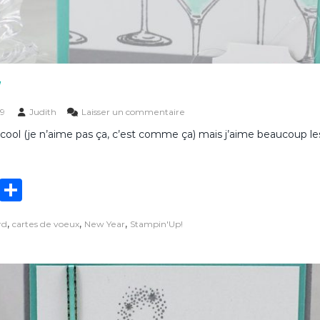
s
9
Judith
Laisser un commentaire
u
lcool (je n’aime pas ça, c’est comme ça) mais j’aime beaucoup les
r
C
a
r
T
P
t
e
w
ar
c
,
,
,
rd
cartes de voeux
New Year
Stampin'Up!
it
ta
o
c
te
g
k
t
r
er
a
i
l