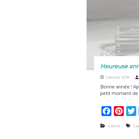
Heureuse ann
1 janvier 2019
Bonne année ! Apr
petit moment de 
F
Pi
a
n
Cartes
Ca
c
te