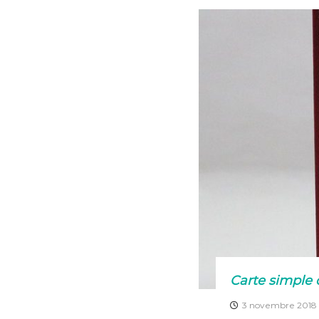
e
re
b
st
o
o
k
Carte simple 
3 novembre 2018