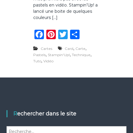
e
pastels en vidéo. Stampin’Up! a
s
lancé une boite de quelques
p
couleurs […]
r
e
F
Pi
T
P
m
i
a
n
w
ar
e
r
,
,
Cartes
Card
Carte
c
te
it
ta
s
,
,
,
Pastels
Stampin'Up!
Technique
p
e
re
te
g
,
Tuto
Vidéo
a
s
b
st
r
er
a
o
v
e
o
c
l
k
e
s
p
Rechercher dans le site
a
s
t
R
e