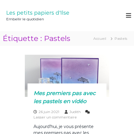
A
l
Les petits papiers d'Ilse
l
Embellir le quotidien
e
r
a
Étiquette :
Pastels
Accueil
Pastels
u
c
o
n
t
e
n
u
Mes premiers pas avec
les pastels en vidéo
26 juin 2021
Judith
s
Laisser un commentaire
u
Aujourd’hui, je vous présente
r
mes premiers pas avec les
M