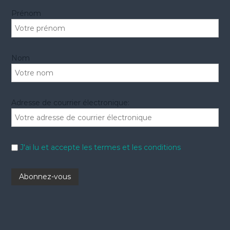
r
Prénom
:
Nom
Adresse de courrier électronique:
J'ai lu et accepte les termes et les conditions