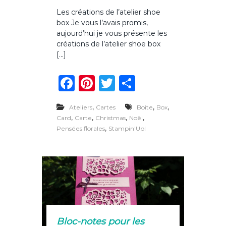
u
Les créations de l’atelier shoe
r
box Je vous l’avais promis,
L
e
aujourd’hui je vous présente les
s
créations de l’atelier shoe box
c
[…]
r
é
F
Pi
T
P
a
t
a
n
w
ar
i
o
,
,
,
Ateliers
Cartes
Boite
Box
c
te
it
ta
n
,
,
,
,
Card
Carte
Christmas
Noël
s
e
re
te
g
,
Pensées florales
Stampin'Up!
d
e
b
st
r
er
l
o
’
a
o
t
e
k
l
i
e
Bloc-notes pour les
r