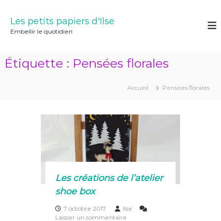
A
l
Les petits papiers d'Ilse
l
Embellir le quotidien
e
r
a
Étiquette :
Pensées florales
u
c
o
Accueil
Pensées florales
n
t
e
n
u
Les créations de l’atelier
shoe box
7 octobre 2017
Ilse
s
Laisser un commentaire