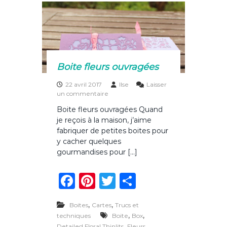
k
r
i
é
s
Boite fleurs ouvragées
22 avril 2017
Ilse
Laisser
s
un commentaire
u
Boite fleurs ouvragées Quand
r
je reçois à la maison, j’aime
B
o
fabriquer de petites boites pour
i
y cacher quelques
t
gourmandises pour […]
e
f
F
Pi
T
P
l
e
a
n
w
ar
u
r
,
,
Boites
Cartes
Trucs et
c
te
it
ta
s
,
,
techniques
Boite
Box
o
,
Detailed Floral Thinlits
Fleurs