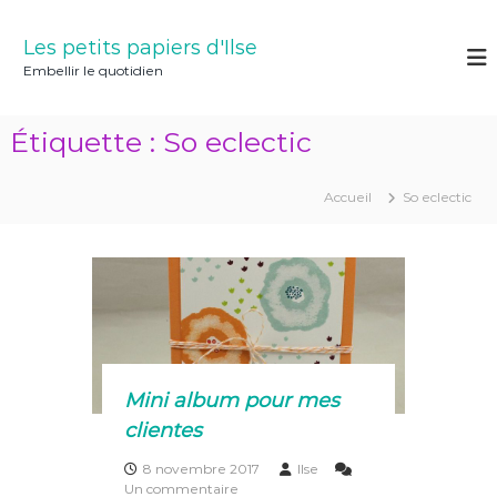
A
l
Les petits papiers d'Ilse
l
Embellir le quotidien
e
r
a
Étiquette :
So eclectic
u
c
o
Accueil
So eclectic
n
t
e
n
u
Mini album pour mes
clientes
8 novembre 2017
Ilse
s
Un commentaire