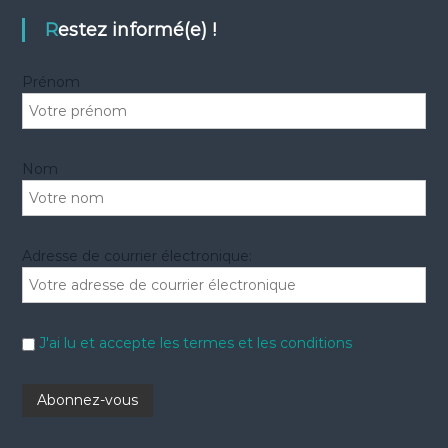
c
h
e
h
Restez informé(e) !
r
e
r
Prénom
:
Nom
Adresse de courrier électronique:
J'ai lu et accepte les termes et les conditions