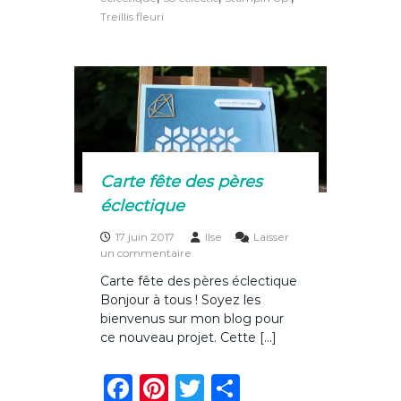
e
re
te
g
s
Treillis fleuri
b
st
r
er
i
é
o
c
l
o
e
c
k
t
i
q
u
Carte fête des pères
e
s
éclectique
!
17 juin 2017
Ilse
Laisser
s
un commentaire
u
Carte fête des pères éclectique
r
Bonjour à tous ! Soyez les
C
a
bienvenus sur mon blog pour
r
ce nouveau projet. Cette […]
t
e
F
Pi
T
P
f
ê