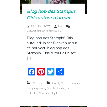
e
l
Blog hop des Stampin’
l
e
Girls autour d’un set
29 juillet 2017
Ilse
s
Laisser un commentaire
u
Blog hop des Stampin’ Girls
r
autour d’un set Bienvenue sur
B
l
ce nouveau blog hop des
o
Stampin’ Girls autour d’un set.
g
[…]
h
o
F
Pi
T
P
p
d
a
n
w
ar
e
s
,
,
Cartes
Card
Carte
Divers
c
te
it
ta
S
,
,
à superposer
Si éclectique
So
t
e
re
te
g
,
eclectic
Stampin'Up!
a
m
b
st
r
er
p