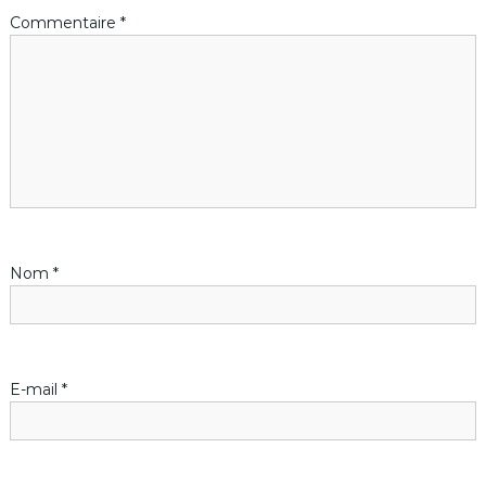
a
Commentaire
*
t
i
o
n
d
Nom
*
e
l
E-mail
*
’
a