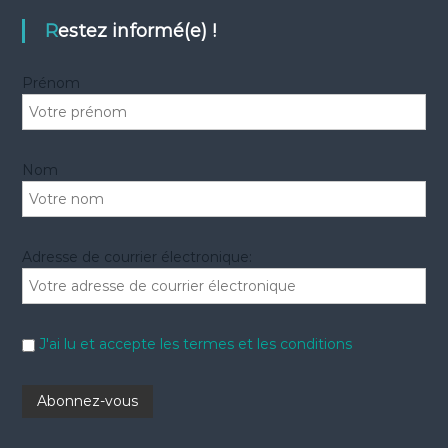
c
h
e
h
Restez informé(e) !
r
e
r
Prénom
:
Nom
Adresse de courrier électronique:
J'ai lu et accepte les termes et les conditions