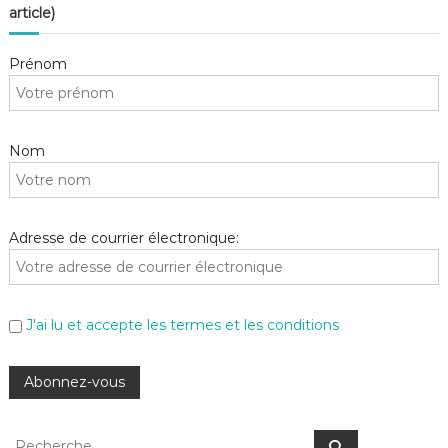
article)
Prénom
Nom
Adresse de courrier électronique:
J'ai lu et accepte les termes et les conditions
R
R