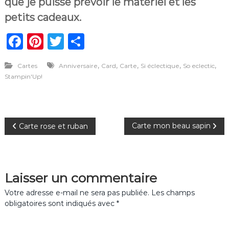
que je puisse prévoir le matériel et les
petits cadeaux.
F
Pi
T
P
a
n
w
ar
,
,
,
,
,
Cartes
Anniversaire
Card
Carte
Si éclectique
So eclectic
c
te
it
ta
Stampin'Up!
e
re
te
g
b
st
r
er
o
N
Carte mon beau sapin
Carte rose et ruban
o
a
k
v
Laisser un commentaire
i
Votre adresse e-mail ne sera pas publiée.
Les champs
obligatoires sont indiqués avec
*
g