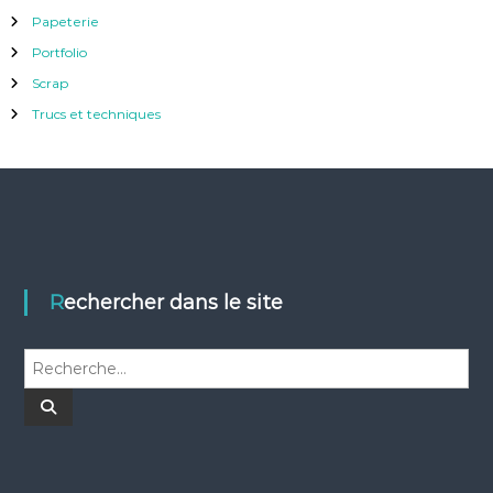
Papeterie
Portfolio
Scrap
Trucs et techniques
Rechercher dans le site
R
e
c
R
e
h
c
h
e
e
r
r
c