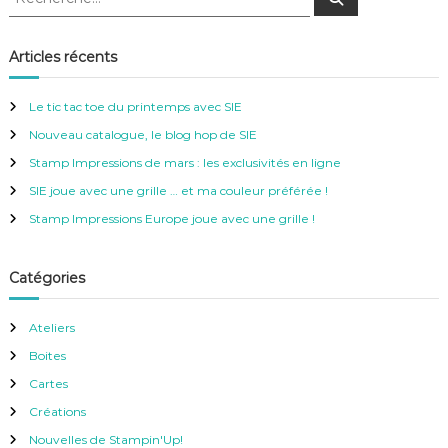
e
e
c
c
h
e
h
Articles récents
r
e
c
h
r
e
Le tic tac toe du printemps avec SIE
r
c
Nouveau catalogue, le blog hop de SIE
h
e
Stamp Impressions de mars : les exclusivités en ligne
r
SIE joue avec une grille … et ma couleur préférée !
:
Stamp Impressions Europe joue avec une grille !
Catégories
Ateliers
Boites
Cartes
Créations
Nouvelles de Stampin'Up!