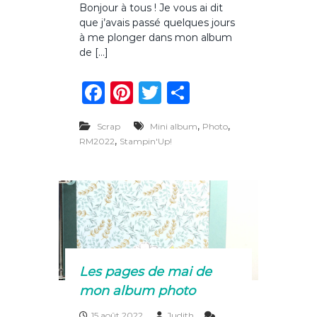
Bonjour à tous ! Je vous ai dit
r
m
que j’avais passé quelques jours
L
p
e
à me plonger dans mon album
h
s
o
de […]
p
t
a
o
F
Pi
T
P
g
s
e
a
n
w
ar
s
d
,
,
Scrap
Mini album
Photo
c
te
it
ta
e
,
RM2022
Stampin'Up!
j
e
re
te
g
u
b
st
r
er
i
n
o
d
e
o
m
o
k
n
a
Les pages de mai de
l
mon album photo
b
u
15 août 2022
Judith
m