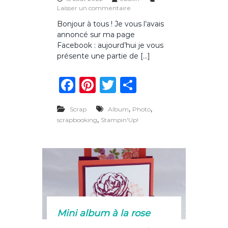
s
Laisser un commentaire
p
u
h
Bonjour à tous ! Je vous l’avais
r
o
annoncé sur ma page
L
t
e
Facebook : aujourd’hui je vous
o
s
présente une partie de […]
p
a
F
Pi
T
P
g
e
a
n
w
ar
s
,
d
,
Scrap
Album
Photo
c
te
it
ta
e
,
scrapbooking
Stampin'Up!
m
e
re
te
g
a
b
st
r
er
i
d
o
e
m
o
o
n
k
a
l
Mini album à la rose
b
u