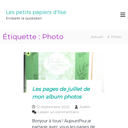
A
l
Les petits papiers d'Ilse
l
Embellir le quotidien
e
r
a
Étiquette :
Photo
Accueil
Photo
u
c
o
n
t
e
n
u
Les pages de juillet de
mon album photos
12 septembre 2022
Judith
s
Laisser un commentaire
u
Bonjour à tous ! Aujourd’hui je
r
partage avec vous les pages de
L