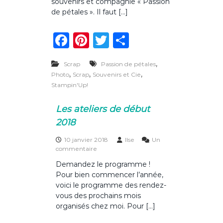
o
souvenirs et compagnie « Passion
p
u
s
de pétales ». Il faut […]
v
2
e
0
F
Pi
T
P
n
1
i
8
a
n
w
ar
r
s
,
Scrap
Passion de pétales
c
te
it
ta
e
,
,
,
Photo
Scrap
Souvenirs et Cie
t
e
re
te
g
Stampin'Up!
c
b
st
r
er
o
Les ateliers de début
m
o
p
2018
a
o
g
10 janvier 2018
Ilse
Un
n
k
s
commentaire
i
u
e
Demandez le programme !
r
:
Pour bien commencer l’année,
L
p
e
voici le programme des rendez-
a
s
vous des prochains mois
s
a
organisés chez moi. Pour […]
s
t
i
e