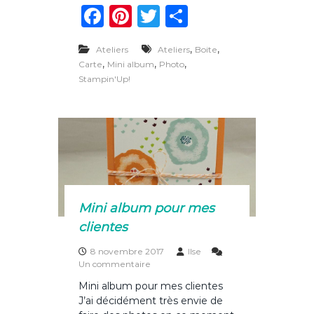
o
F
Pi
T
P
l
n
i
d
a
n
w
ar
e
e
r
,
,
Ateliers
Ateliers
Boite
c
te
p
it
ta
s
,
,
,
Carte
Mini album
Photo
é
d
e
re
te
g
t
Stampin'Up!
e
a
d
b
st
r
er
l
é
e
o
b
s
u
o
t
2
k
0
1
8
Mini album pour mes
clientes
8 novembre 2017
Ilse
s
Un commentaire
u
Mini album pour mes clientes
r
J’ai décidément très envie de
M
i