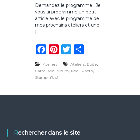
u
Demandez le programme ! Je
r
vous ai programmé un petit
L
e
article avec le programme de
s
mes prochains ateliers et une
a
[…]
t
e
F
Pi
T
P
l
i
a
n
w
ar
e
r
,
,
Ateliers
Ateliers
Boite
c
te
it
ta
s
,
,
,
,
Carte
Mini album
Noël
Photo
d
e
re
te
g
Stampin'Up!
e
f
b
st
r
er
i
o
n
2
o
0
1
k
7
(
l
Rechercher dans le site
e