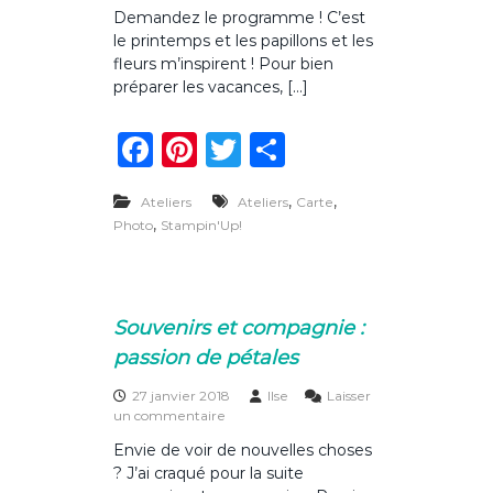
u
Demandez le programme ! C’est
r
le printemps et les papillons et les
L
e
fleurs m’inspirent ! Pour bien
s
préparer les vacances, […]
r
e
F
Pi
T
P
n
d
a
n
w
ar
e
z
,
,
Ateliers
Ateliers
Carte
c
te
it
ta
-
,
Photo
Stampin'Up!
v
e
re
te
g
o
b
st
r
er
u
s
o
d
Souvenirs et compagnie :
u
o
passion de pétales
p
r
k
27 janvier 2018
Ilse
Laisser
i
s
un commentaire
n
u
t
Envie de voir de nouvelles choses
r
e
? J’ai craqué pour la suite
S
m