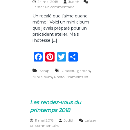
24 mai 2018
Judith
m
s
Laisser un commentaire
p
u
h
Un recalé que j’aime quand
r
o
même ! Voici un mini album
M
t
i
que j’avais préparé pour un
o
n
précédent atelier. Mais
i
l’hôtesse […]
a
l
F
Pi
T
P
b
u
a
n
w
ar
m
à
,
Scrap
Graceful garden
c
te
it
ta
l
,
,
Mini album
Photo
Stampin'Up!
a
e
re
te
g
r
o
b
st
r
er
s
o
e
Les rendez-vous du
o
printemps 2018
k
11 mai 2018
Judith
Laisser
s
un commentaire