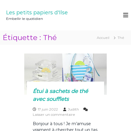
A
l
Les petits papiers d'Ilse
l
Embellir le quotidien
e
r
a
Étiquette :
Thé
Accueil
Thé
u
c
o
n
t
e
n
u
Étui à sachets de thé
avec soufflets
17 juin 2022
Judith
s
Laisser un commentaire
u
Bonjour à tous ! Je m’amuse
r
vraiment à chercher tout un tas
É