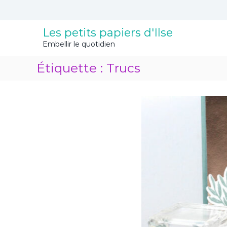
A
l
l
Les petits papiers d'Ilse
e
Embellir le quotidien
r
a
Étiquette :
Trucs
u
c
o
n
t
e
n
u