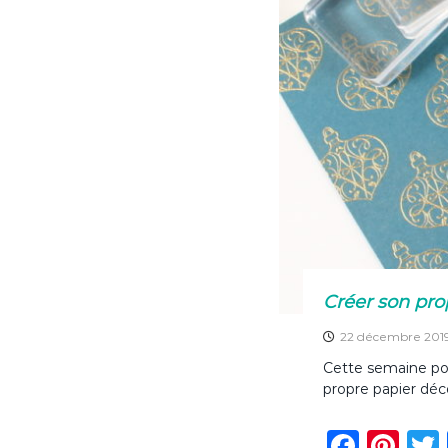
o
k
Créer son pro
22 décembre 201
Cette semaine pou
propre papier déco
F
Pi