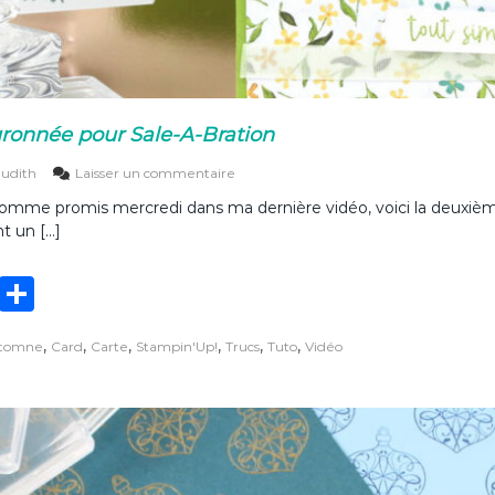
ronnée pour Sale-A-Bration
s
Judith
Laisser un commentaire
u
Comme promis mercredi dans ma dernière vidéo, voici la deuxième
r
t un […]
U
n
e
T
P
c
a
w
ar
r
,
,
,
,
,
,
tomne
Card
Carte
Stampin'Up!
Trucs
Tuto
Vidéo
it
ta
t
e
te
g
c
o
r
er
u
r
o
n