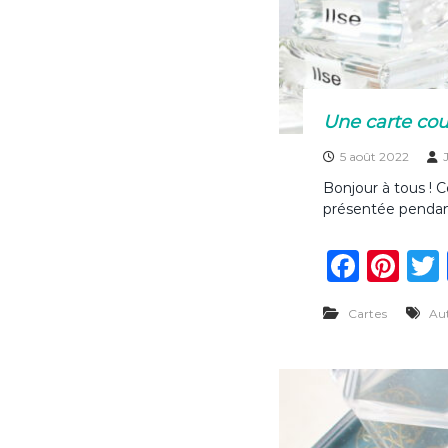
Une carte cou
5 août 2022
Bonjour à tous ! 
présentée pendan
F
Pi
a
n
Cartes
Au
c
te
e
re
b
st
o