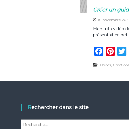
Créer un guid
10 novembre 201
Mon tuto vidéo de
présentait ce petit
F
Pi
a
n
,
Boites
Création
c
te
e
re
b
st
o
o
Rechercher dans le site
k
R
e