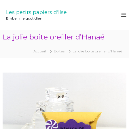
A
l
Les petits papiers d'Ilse
l
Embellir le quotidien
e
r
a
La jolie boite oreiller d’Hanaé
u
c
o
Accueil
Boites
La jolie boite oreiller d’Hanaé
n
t
e
n
u