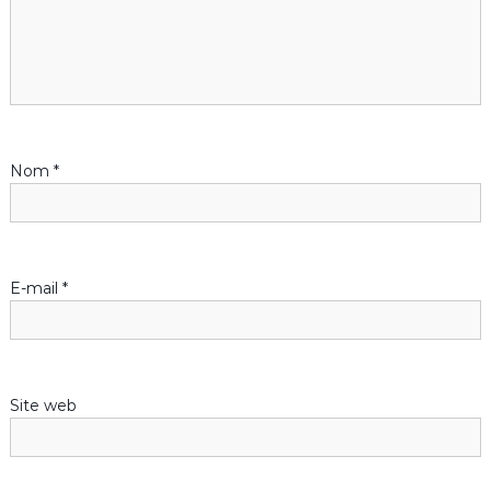
o
n
d
Nom
*
e
l
’
E-mail
*
a
r
Site web
t
i