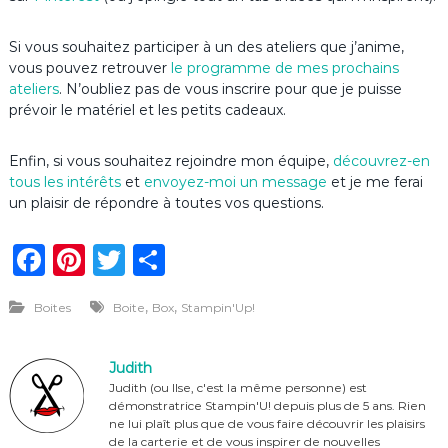
Si vous souhaitez participer à un des ateliers que j’anime,
vous pouvez retrouver
le programme de mes prochains
ateliers
. N’oubliez pas de vous inscrire pour que je puisse
prévoir le matériel et les petits cadeaux.
Enfin, si vous souhaitez rejoindre mon équipe,
découvrez-en
tous les intérêts
et
envoyez-moi un message
et je me ferai
un plaisir de répondre à toutes vos questions.
F
Pi
T
P
a
n
w
ar
,
,
Boites
Boite
Box
Stampin'Up!
c
te
it
ta
e
re
te
g
Judith
b
st
r
er
Judith (ou Ilse, c'est la même personne) est
démonstratrice Stampin'U! depuis plus de 5 ans. Rien
o
ne lui plaît plus que de vous faire découvrir les plaisirs
de la carterie et de vous inspirer de nouvelles