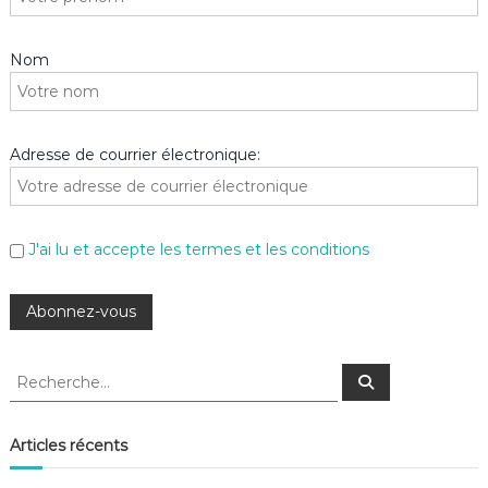
Nom
Adresse de courrier électronique:
J'ai lu et accepte les termes et les conditions
R
R
e
e
c
c
h
e
h
Articles récents
r
e
c
h
r