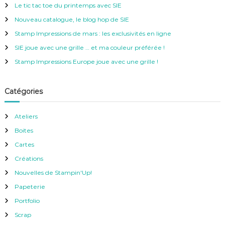
e
Le tic tac toe du printemps avec SIE
r
c
Nouveau catalogue, le blog hop de SIE
h
e
Stamp Impressions de mars : les exclusivités en ligne
r
SIE joue avec une grille … et ma couleur préférée !
:
Stamp Impressions Europe joue avec une grille !
Catégories
Ateliers
Boites
Cartes
Créations
Nouvelles de Stampin'Up!
Papeterie
Portfolio
Scrap