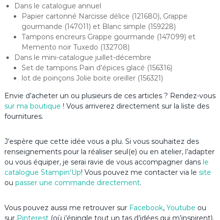
Dans le catalogue annuel
Papier cartonné Narcisse délice (121680), Grappe
gourmande (147011) et Blanc simple (159228)
Tampons encreurs Grappe gourmande (147099) et
Memento noir Tuxedo (132708)
Dans le mini-catalogue juillet-décembre
Set de tampons Pain d’épices glacé (156316)
lot de poinçons Jolie boite oreiller (156321)
Envie d’acheter un ou plusieurs de ces articles ? Rendez-vous
sur ma boutique
! Vous arriverez directement sur la liste des
fournitures.
J’espère que cette idée vous a plu. Si vous souhaitez des
renseignements pour la réaliser seul(e) ou en atelier, l’adapter
ou vous équiper, je serai ravie de vous accompagner dans
le
catalogue Stampin’Up
! Vous pouvez me contacter via le
site
ou
passer une commande directement
.
Vous pouvez aussi me retrouver sur
Facebook
,
Youtube
ou
sur
Pinterest
(où j’épingle tout un tas d’idées qui m’inspirent).