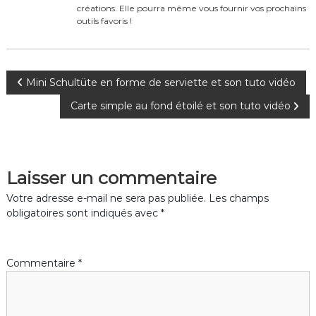
o
créations. Elle pourra même vous fournir vos prochains
k
outils favoris !
N
Mini Schultüte en forme de serviette et son tuto vidéo
Carte simple au fond étoilé et son tuto vidéo
a
v
Laisser un commentaire
i
Votre adresse e-mail ne sera pas publiée.
Les champs
g
obligatoires sont indiqués avec
*
a
Commentaire
*
t
i