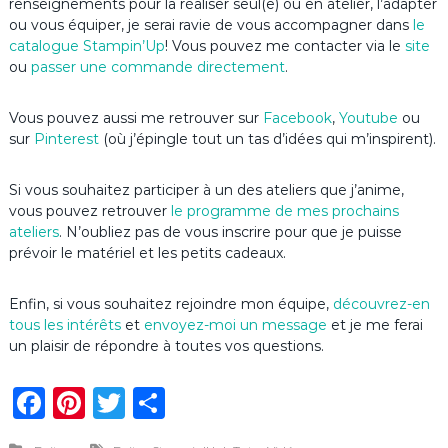
renseignements pour la réaliser seul(e) ou en atelier, l’adapter
ou vous équiper, je serai ravie de vous accompagner dans
le
catalogue Stampin’Up
! Vous pouvez me contacter via le
site
ou
passer une commande directement
.
Vous pouvez aussi me retrouver sur
Facebook
,
Youtube
ou
sur
Pinterest
(où j’épingle tout un tas d’idées qui m’inspirent).
Si vous souhaitez participer à un des ateliers que j’anime,
vous pouvez retrouver
le programme de mes prochains
ateliers
. N’oubliez pas de vous inscrire pour que je puisse
prévoir le matériel et les petits cadeaux.
Enfin, si vous souhaitez rejoindre mon équipe,
découvrez-en
tous les intérêts
et
envoyez-moi un message
et je me ferai
un plaisir de répondre à toutes vos questions.
F
Pi
T
P
a
n
w
ar