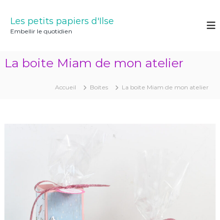
A
l
Les petits papiers d'Ilse
l
Embellir le quotidien
e
r
a
La boite Miam de mon atelier
u
c
o
Accueil
Boites
La boite Miam de mon atelier
n
t
e
n
u