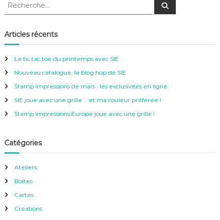
R
R
e
e
c
c
h
e
h
Articles récents
r
e
c
h
r
e
Le tic tac toe du printemps avec SIE
r
c
Nouveau catalogue, le blog hop de SIE
h
e
Stamp Impressions de mars : les exclusivités en ligne
r
SIE joue avec une grille … et ma couleur préférée !
:
Stamp Impressions Europe joue avec une grille !
Catégories
Ateliers
Boites
Cartes
Créations