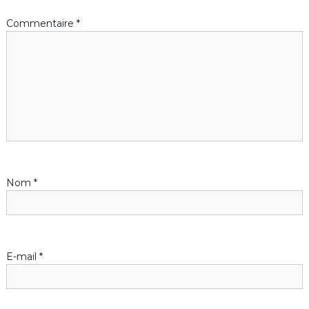
a
Commentaire
*
t
i
o
n
d
Nom
*
e
l
E-mail
*
’
a