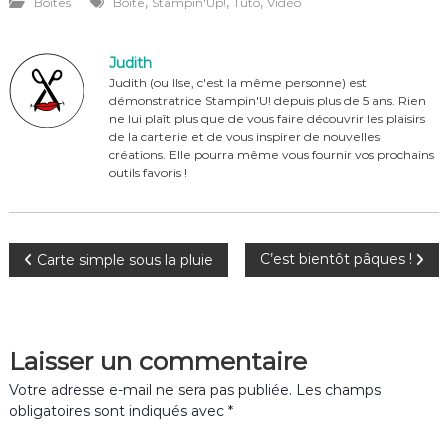
,
,
,
Boites
Boite
Stampin'Up!
Tuto
Vidéo
c
te
it
ta
e
re
te
g
Judith
b
st
r
er
Judith (ou Ilse, c'est la même personne) est
démonstratrice Stampin'U! depuis plus de 5 ans. Rien
o
ne lui plaît plus que de vous faire découvrir les plaisirs
o
de la carterie et de vous inspirer de nouvelles
créations. Elle pourra même vous fournir vos prochains
k
outils favoris !
N
C’est bientôt pâques !
Carte simple sous la pluie
a
v
Laisser un commentaire
i
Votre adresse e-mail ne sera pas publiée.
Les champs
obligatoires sont indiqués avec
*
g