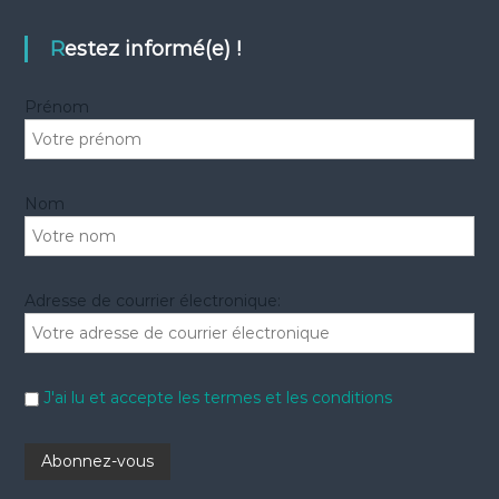
c
c
h
e
h
Restez informé(e) !
r
e
r
Prénom
:
Nom
Adresse de courrier électronique:
J'ai lu et accepte les termes et les conditions