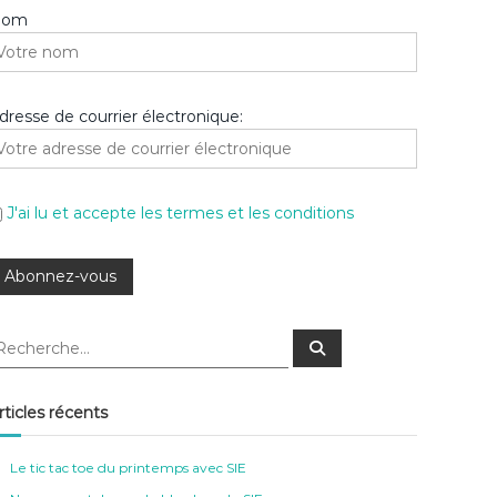
Nom
dresse de courrier électronique:
J'ai lu et accepte les termes et les conditions
R
e
c
h
e
rticles récents
r
c
h
e
Le tic tac toe du printemps avec SIE
r