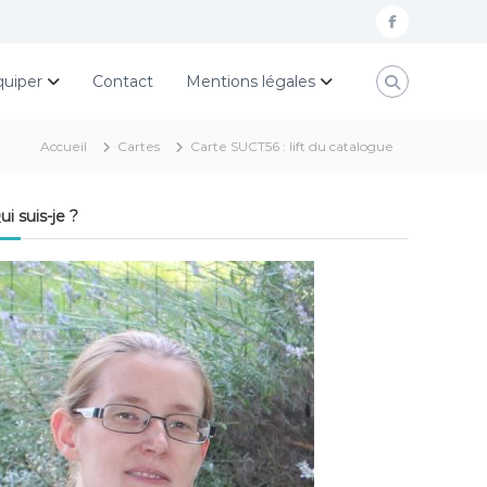
f
a
quiper
Contact
Mentions légales
c
e
Accueil
Cartes
Carte SUCT56 : lift du catalogue
b
o
ui suis-je ?
o
k