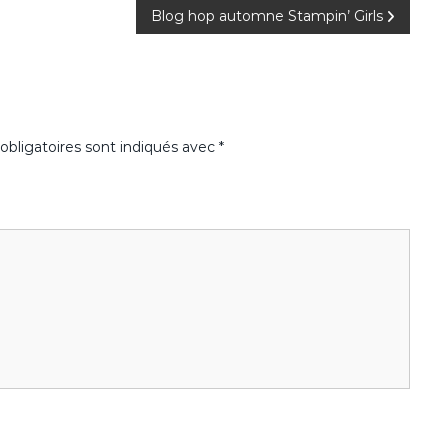
Blog hop automne Stampin’ Girls
bligatoires sont indiqués avec
*