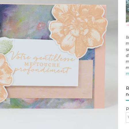
I
m
s
d
m
m
m
R
n
P