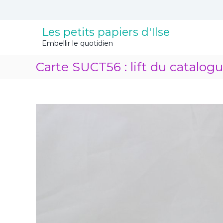
A
l
l
Les petits papiers d'Ilse
e
Embellir le quotidien
r
a
Carte SUCT56 : lift du catalog
u
c
o
n
t
e
n
u