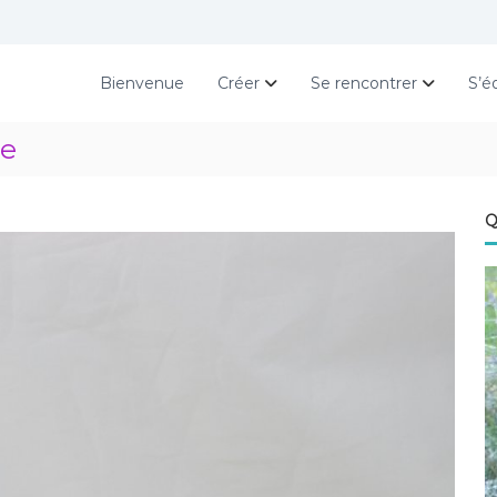
Bienvenue
Créer
Se rencontrer
S’é
ue
Q