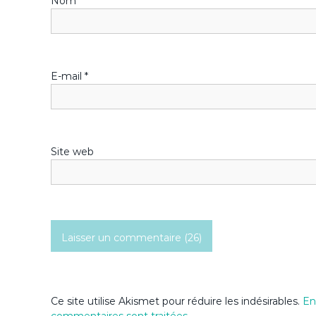
Nom
*
d
e
l
E-mail
*
’
a
Site web
r
t
i
c
l
Ce site utilise Akismet pour réduire les indésirables.
En