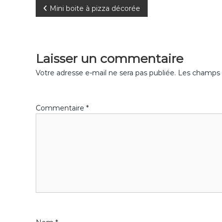
N
Mini boite à pizza décorée
a
v
Laisser un commentaire
i
Votre adresse e-mail ne sera pas publiée.
Les champs o
g
Commentaire
*
a
t
i
o
n