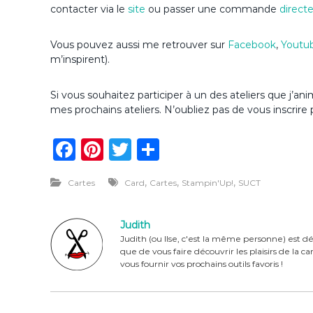
contacter via le
site
ou passer une commande
direct
Vous pouvez aussi me retrouver sur
Facebook
,
Youtu
m’inspirent).
Si vous souhaitez participer à un des ateliers que j’
mes prochains ateliers. N’oubliez pas de vous inscrire 
F
Pi
T
P
a
n
w
ar
,
,
,
Cartes
Card
Cartes
Stampin'Up!
SUCT
c
te
it
ta
e
re
te
g
Judith
b
st
r
er
Judith (ou Ilse, c'est la même personne) est dé
que de vous faire découvrir les plaisirs de la 
o
vous fournir vos prochains outils favoris !
o
k