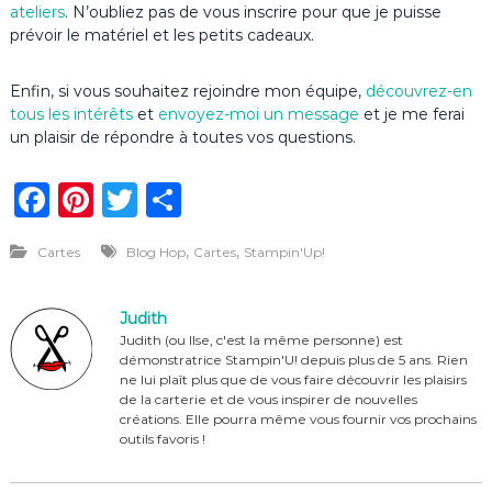
ateliers
. N’oubliez pas de vous inscrire pour que je puisse
prévoir le matériel et les petits cadeaux.
Enfin, si vous souhaitez rejoindre mon équipe,
découvrez-en
tous les intérêts
et
envoyez-moi un message
et je me ferai
un plaisir de répondre à toutes vos questions.
F
Pi
T
P
a
n
w
ar
,
,
Cartes
Blog Hop
Cartes
Stampin'Up!
c
te
it
ta
e
re
te
g
Judith
b
st
r
er
Judith (ou Ilse, c'est la même personne) est
démonstratrice Stampin'U! depuis plus de 5 ans. Rien
o
ne lui plaît plus que de vous faire découvrir les plaisirs
o
de la carterie et de vous inspirer de nouvelles
créations. Elle pourra même vous fournir vos prochains
k
outils favoris !