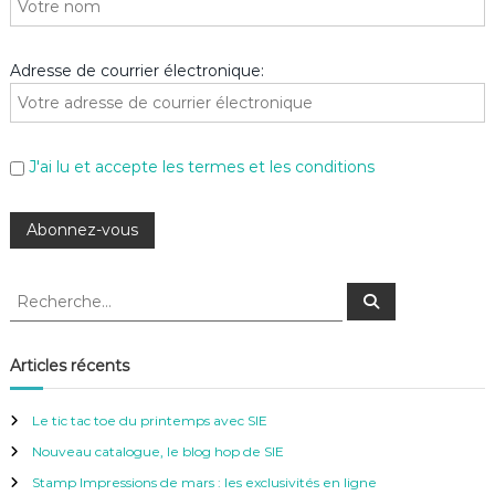
Adresse de courrier électronique:
J'ai lu et accepte les termes et les conditions
R
R
e
e
c
c
h
e
h
Articles récents
r
e
c
h
r
e
Le tic tac toe du printemps avec SIE
r
c
Nouveau catalogue, le blog hop de SIE
h
e
Stamp Impressions de mars : les exclusivités en ligne