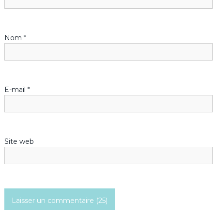
n
d
Nom
*
e
l
’
E-mail
*
a
r
Site web
t
i
c