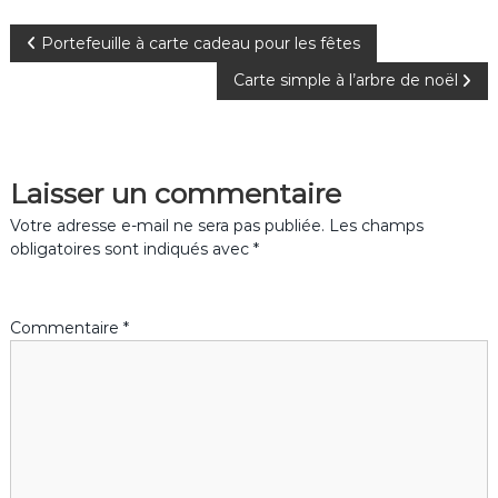
N
Portefeuille à carte cadeau pour les fêtes
Carte simple à l’arbre de noël
a
v
Laisser un commentaire
i
Votre adresse e-mail ne sera pas publiée.
Les champs
g
obligatoires sont indiqués avec
*
a
Commentaire
*
t
i
o