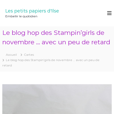
A
l
Les petits papiers d'Ilse
l
Embellir le quotidien
e
r
a
Le blog hop des Stampin’girls de
u
c
novembre … avec un peu de retard
o
n
Accueil
Cartes
t
Le blog hop des Stampin’girls de novembre … avec un peu de
e
retard
n
u