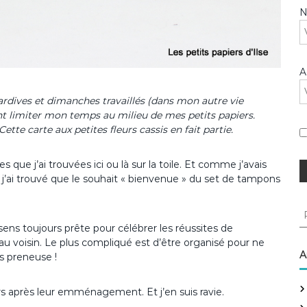
A
ardives et dimanches travaillés (dans mon autre vie
ent limiter mon temps au milieu de mes petits papiers.
Cette carte aux petites fleurs cassis en fait partie.
ue j’ai trouvées ici ou là sur la toile. Et comme j’avais
, j’ai trouvé que le souhait « bienvenue » du set de tampons
R
e
ens toujours prête pour célébrer les réussites de
c
eau voisin. Le plus compliqué est d’être organisé pour ne
h
A
uis preneuse !
e
r
ours après leur emménagement. Et j’en suis ravie.
c