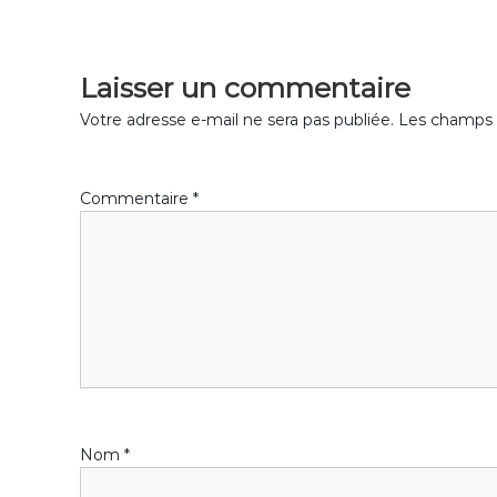
a
v
Laisser un commentaire
i
Votre adresse e-mail ne sera pas publiée.
Les champs o
g
Commentaire
*
a
t
i
o
n
Nom
*
d