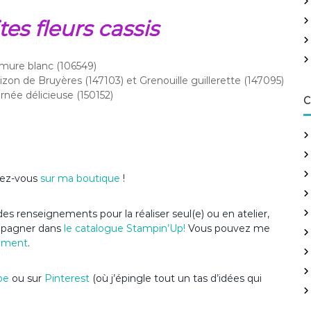
h
e
tes fleurs cassis
r
:
rmure blanc (106549)
on de Bruyères (147103) et Grenouille guillerette (147095)
née délicieuse (150152)
C
ndez-vous
sur ma boutique
!
es renseignements pour la réaliser seul(e) ou en atelier,
ompagner dans
le catalogue Stampin’Up
!
Vous pouvez me
ement
.
be
ou sur
Pinterest
(où j’épingle tout un tas d’idées qui