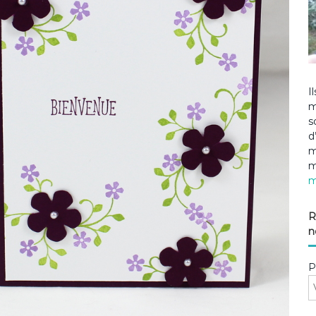
I
m
s
d
m
m
m
R
n
P