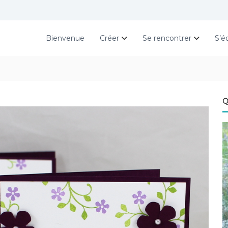
Bienvenue
Créer
Se rencontrer
S’é
Q