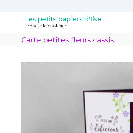
A
l
l
Les petits papiers d'Ilse
e
Embellir le quotidien
r
a
Carte petites fleurs cassis
u
c
o
n
t
e
n
u