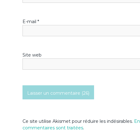
e
l
E-mail
*
’
a
Site web
r
t
i
c
l
Ce site utilise Akismet pour réduire les indésirables.
En
commentaires sont traitées
.
e