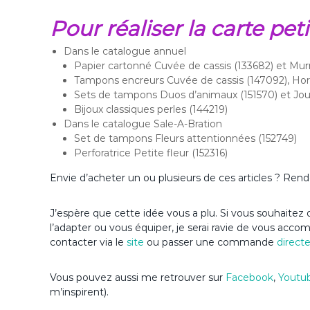
Pour réaliser la carte peti
Dans le catalogue annuel
Papier cartonné Cuvée de cassis (133682) et Mu
Tampons encreurs Cuvée de cassis (147092), Horiz
Sets de tampons Duos d’animaux (151570) et Jour
Bijoux classiques perles (144219)
Dans le catalogue Sale-A-Bration
Set de tampons Fleurs attentionnées (152749)
Perforatrice Petite fleur (152316)
Envie d’acheter un ou plusieurs de ces articles ? Re
J’espère que cette idée vous a plu. Si vous souhaitez d
l’adapter ou vous équiper, je serai ravie de vous acc
contacter via le
site
ou passer une commande
direct
Vous pouvez aussi me retrouver sur
Facebook
,
Youtu
m’inspirent).