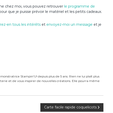
anime chez moi, vous pouvez retrouver
le programme de
pour que je puisse prévoir le matériel et les petits cadeaux.
ez-en tous les intérêts
et
envoyez-moi un message
et je
monstratrice Stampin'U! depuis plus de 5 ans. Rien ne lui plaît plus
carterie et de vous inspirer de nouvelles créations. Elle pourra même
Carte facile rapide coquelicots