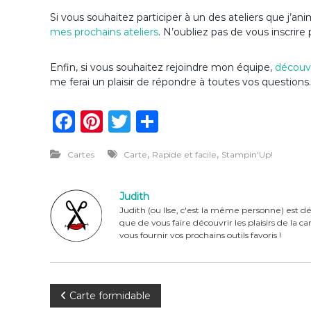
Si vous souhaitez participer à un des ateliers que j’
mes prochains ateliers
. N’oubliez pas de vous inscrire 
Enfin, si vous souhaitez rejoindre mon équipe,
découvr
me ferai un plaisir de répondre à toutes vos questions.
F
Pi
T
P
a
n
w
ar
,
,
Cartes
Carte
Rapide et facile
Stampin'Up!
c
te
it
ta
e
re
te
g
Judith
b
st
r
er
Judith (ou Ilse, c'est la même personne) est dé
que de vous faire découvrir les plaisirs de la 
o
vous fournir vos prochains outils favoris !
o
k
N
Carte formidable