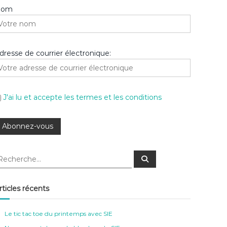
Nom
dresse de courrier électronique:
J'ai lu et accepte les termes et les conditions
R
e
c
h
e
rticles récents
r
c
h
e
Le tic tac toe du printemps avec SIE
r