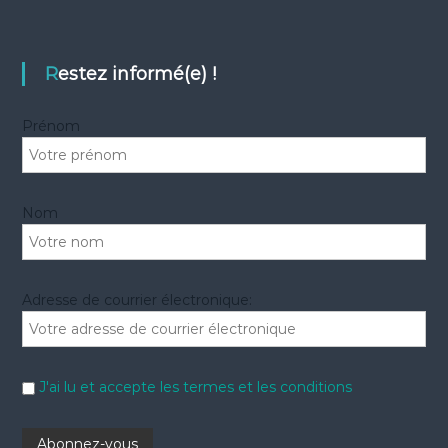
h
e
e
r
r
c
c
h
e
h
Restez informé(e) !
r
e
r
Prénom
:
Nom
Adresse de courrier électronique:
J'ai lu et accepte les termes et les conditions