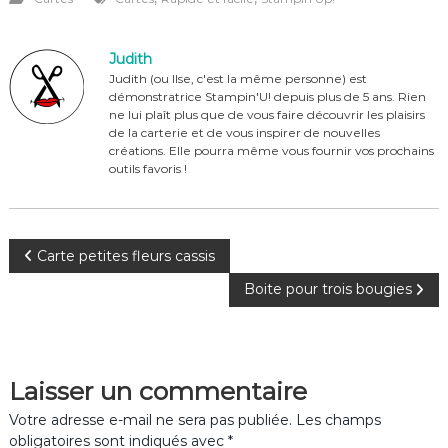
c
te
it
ta
e
re
te
g
Judith
b
st
r
er
Judith (ou Ilse, c'est la même personne) est
démonstratrice Stampin'U! depuis plus de 5 ans. Rien
o
ne lui plaît plus que de vous faire découvrir les plaisirs
o
de la carterie et de vous inspirer de nouvelles
créations. Elle pourra même vous fournir vos prochains
k
outils favoris !
N
Carte petites fleurs cassis
Boite pour trois bougies
a
v
Laisser un commentaire
i
Votre adresse e-mail ne sera pas publiée.
Les champs
g
obligatoires sont indiqués avec
*