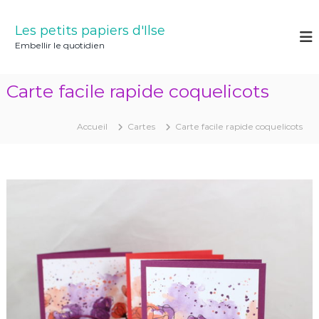
A
l
Les petits papiers d'Ilse
l
Embellir le quotidien
e
r
a
Carte facile rapide coquelicots
u
c
o
Accueil
Cartes
Carte facile rapide coquelicots
n
t
e
n
u