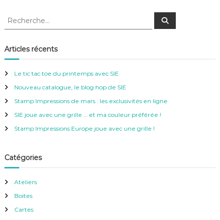
R
R
e
e
c
c
h
e
h
Articles récents
r
e
c
h
r
e
Le tic tac toe du printemps avec SIE
r
c
Nouveau catalogue, le blog hop de SIE
h
e
Stamp Impressions de mars : les exclusivités en ligne
r
SIE joue avec une grille … et ma couleur préférée !
:
Stamp Impressions Europe joue avec une grille !
Catégories
Ateliers
Boites
Cartes