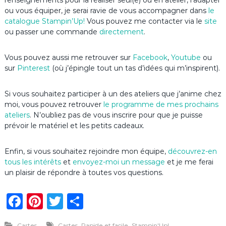
renseignements pour la réaliser seul(e) ou en atelier, l’adapter
ou vous équiper, je serai ravie de vous accompagner dans
le
catalogue Stampin’Up
!
Vous pouvez me contacter via le
site
ou passer une commande
directement
.
Vous pouvez aussi me retrouver sur
Facebook
,
Youtube
ou
sur
Pinterest
(où j’épingle tout un tas d’idées qui m’inspirent).
Si vous souhaitez participer à un des ateliers que j’anime chez
moi, vous pouvez retrouver
le programme de mes prochains
ateliers
. N’oubliez pas de vous inscrire pour que je puisse
prévoir le matériel et les petits cadeaux.
Enfin, si vous souhaitez rejoindre mon équipe,
découvrez-en
tous les intérêts
et
envoyez-moi un message
et je me ferai
un plaisir de répondre à toutes vos questions.
F
Pi
T
P
a
n
w
ar
,
,
Cartes
Cartes
Rapide et facile
Stampin'Up!