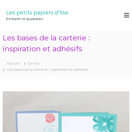
A
l
Les petits papiers d'Ilse
l
Embellir le quotidien
e
r
a
Les bases de la carterie :
u
c
inspiration et adhésifs
o
n
Accueil
Cartes
t
Les bases de la carterie : inspiration et adhésifs
e
n
u