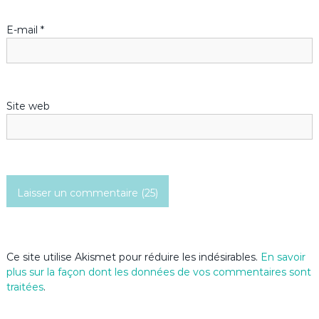
’
E-mail
*
a
r
Site web
t
i
c
l
e
Ce site utilise Akismet pour réduire les indésirables.
En savoir
plus sur la façon dont les données de vos commentaires sont
traitées
.