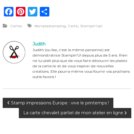
F
Pi
T
P
a
n
w
ar
,
,
Cartes
#simplestamping
Carte
Stampin'Up!
c
te
it
ta
e
re
te
g
Judith
b
st
r
er
Judith (ou Ilse, c'est la même personne) est
démonstratrice Stampin'U! depuis plus de 5 ans. Rien
o
ne lui plaît plus que de vous faire découvrir les plaisirs
o
de la carterie et de vous inspirer de nouvelles
créations. Elle pourra même vous fournir vos prochains
k
outils favoris !
N
Stamp impressions Europe : vive le printemps !
La carte chevalet partiel de mon atelier en ligne
a
v