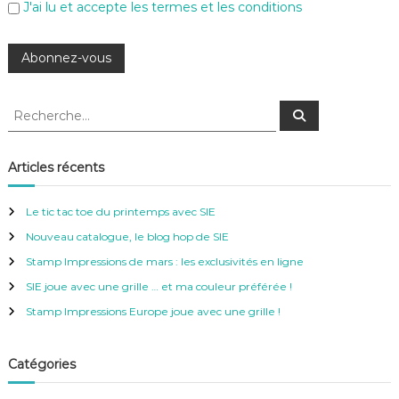
J'ai lu et accepte les termes et les conditions
R
R
e
e
c
c
h
e
h
Articles récents
r
e
c
h
r
e
Le tic tac toe du printemps avec SIE
r
c
Nouveau catalogue, le blog hop de SIE
h
e
Stamp Impressions de mars : les exclusivités en ligne
r
SIE joue avec une grille … et ma couleur préférée !
:
Stamp Impressions Europe joue avec une grille !
Catégories