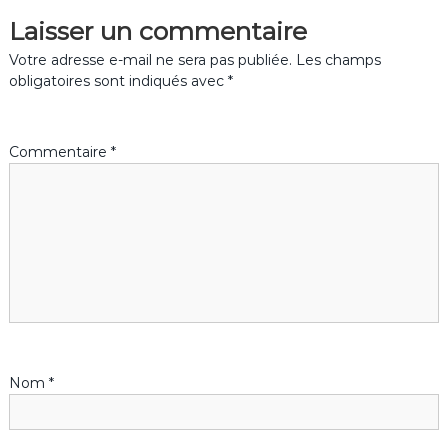
Laisser un commentaire
i
Votre adresse e-mail ne sera pas publiée.
Les champs
g
obligatoires sont indiqués avec
*
a
Commentaire
*
t
i
o
n
d
Nom
*
e
l