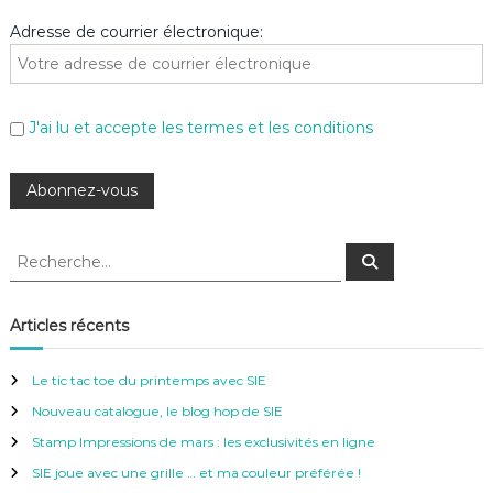
Adresse de courrier électronique:
J'ai lu et accepte les termes et les conditions
R
R
e
e
c
c
h
e
h
Articles récents
r
e
c
h
r
e
Le tic tac toe du printemps avec SIE
r
c
Nouveau catalogue, le blog hop de SIE
h
e
Stamp Impressions de mars : les exclusivités en ligne
r
SIE joue avec une grille … et ma couleur préférée !
: