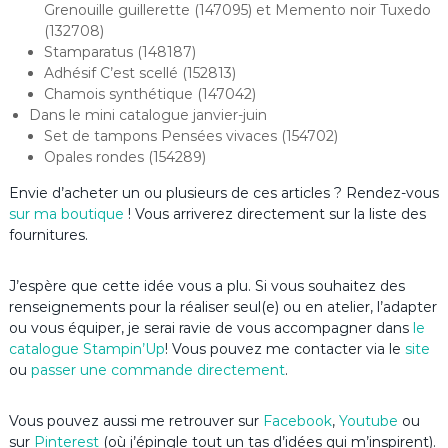
Grenouille guillerette (147095) et Memento noir Tuxedo
(132708)
Stamparatus (148187)
Adhésif C’est scellé (152813)
Chamois synthétique (147042)
Dans le mini catalogue janvier-juin
Set de tampons Pensées vivaces (154702)
Opales rondes (154289)
Envie d’acheter un ou plusieurs de ces articles ? Rendez-vous
sur ma boutique
! Vous arriverez directement sur la liste des
fournitures.
J’espère que cette idée vous a plu. Si vous souhaitez des
renseignements pour la réaliser seul(e) ou en atelier, l’adapter
ou vous équiper, je serai ravie de vous accompagner dans
le
catalogue Stampin’Up
! Vous pouvez me contacter via le
site
ou
passer une commande directement
.
Vous pouvez aussi me retrouver sur
Facebook
,
Youtube
ou
sur
Pinterest
(où j’épingle tout un tas d’idées qui m’inspirent).