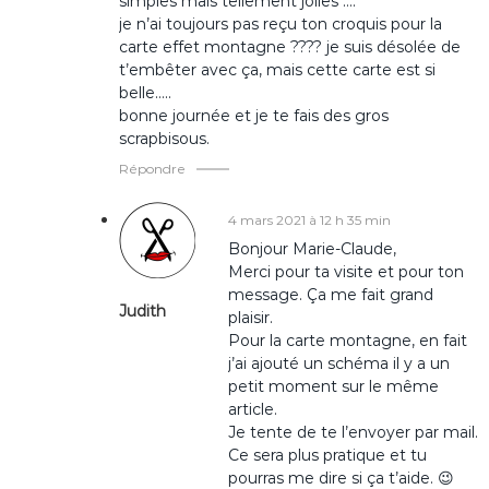
simples mais tellement jolies ….
o
je n’ai toujours pas reçu ton croquis pour la
carte effet montagne ???? je suis désolée de
t’embêter avec ça, mais cette carte est si
n
belle…..
bonne journée et je te fais des gros
d
scrapbisous.
Répondre
e
l
4 mars 2021 à 12 h 35 min
Bonjour Marie-Claude,
’
Merci pour ta visite et pour ton
message. Ça me fait grand
Judith
plaisir.
a
Pour la carte montagne, en fait
j’ai ajouté un schéma il y a un
r
petit moment sur le même
article.
t
Je tente de te l’envoyer par mail.
Ce sera plus pratique et tu
i
pourras me dire si ça t’aide. 😉