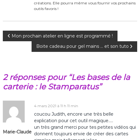
o
créations. Elle pourra même vous fournir vos prochains
k
outils favoris !
N
Mon prochain atelier en ligne est programmé !
Boite cadeau pour gel mains … et son tuto
a
v
2 réponses pour “Les bases de la
i
carterie : le Stamparatus”
g
a
4 mars 2021 à 11 h 11 min
coucou Judith, encore une très belle
t
explication pour cet outil magique…..
un très grand merci pour tes petites vidéos qui
Marie-Claude
i
donnent toujours envie de créer des cartes