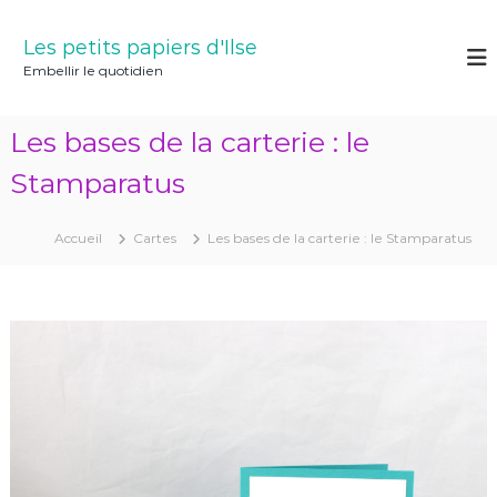
A
l
Les petits papiers d'Ilse
l
Embellir le quotidien
e
r
a
Les bases de la carterie : le
u
c
Stamparatus
o
n
Accueil
Cartes
Les bases de la carterie : le Stamparatus
t
e
n
u