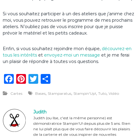
Si vous souhaitez participer à un des ateliers que j’anime chez
moi, vous pouvez retrouver le programme de mes prochains
ateliers. N’oubliez pas de vous inscrire pour que je puisse
prévoir le matériel et les petits cadeaux.
Enfin, si vous souhaitez rejoindre mon équipe,
découvrez-en
tous les intérêts
et
envoyez-moi un message
et je me ferai
un plaisir de répondre à toutes vos questions.
F
Pi
T
P
a
n
w
ar
,
,
,
,
Cartes
Bases
Stamparatus
Stampin'Up!
Tuto
Vidéo
c
te
it
ta
e
re
te
g
Judith
b
st
r
er
Judith (ou Ilse, c'est la même personne) est
démonstratrice Stampin'U! depuis plus de 5 ans. Rien
o
ne lui plaît plus que de vous faire découvrir les plaisirs
de la carterie et de vous inspirer de nouvelles