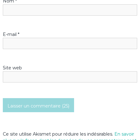
Nom
*
e
l
’
E-mail
*
a
r
Site web
t
i
c
l
e
Ce site utilise Akismet pour réduire les indésirables.
En savoir