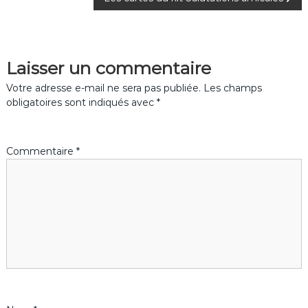
a
v
Laisser un commentaire
i
Votre adresse e-mail ne sera pas publiée.
Les champs
g
obligatoires sont indiqués avec
*
a
Commentaire
*
t
i
o
n
d