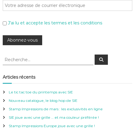
J'ai lu et accepte les termes et les conditions
R
R
e
e
c
c
h
e
h
Articles récents
r
e
c
h
r
e
Le tic tac toe du printemps avec SIE
r
c
Nouveau catalogue, le blog hop de SIE
h
e
Stamp Impressions de mars : les exclusivités en ligne
r
SIE joue avec une grille … et ma couleur préférée !
:
Stamp Impressions Europe joue avec une grille !