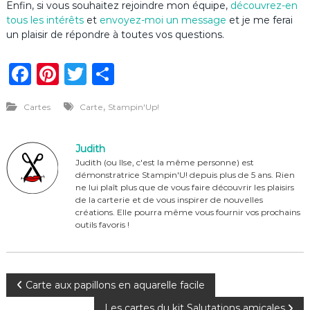
Enfin, si vous souhaitez rejoindre mon équipe,
découvrez-en
tous les intérêts
et
envoyez-moi un message
et je me ferai
un plaisir de répondre à toutes vos questions.
F
Pi
T
P
a
n
w
ar
,
Cartes
Carte
Stampin'Up!
c
te
it
ta
e
re
te
g
Judith
b
st
r
er
Judith (ou Ilse, c'est la même personne) est
démonstratrice Stampin'U! depuis plus de 5 ans. Rien
o
ne lui plaît plus que de vous faire découvrir les plaisirs
o
de la carterie et de vous inspirer de nouvelles
créations. Elle pourra même vous fournir vos prochains
k
outils favoris !
N
Carte aux papillons en aquarelle facile
Les cartes du kit Salutations amicales