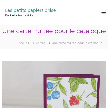
A
l
Les petits papiers d'Ilse
l
Embellir le quotidien
e
r
a
Une carte fruitée pour le catalogue
u
c
o
Accueil
Cartes
Une carte fruitée pour le catalogue
n
t
e
n
u