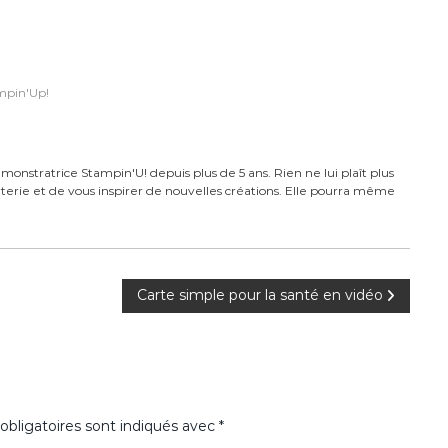
mpin'Up!
monstratrice Stampin'U! depuis plus de 5 ans. Rien ne lui plaît plus
carterie et de vous inspirer de nouvelles créations. Elle pourra même
Carte simple pour la santé en vidéo
bligatoires sont indiqués avec
*