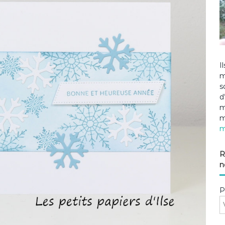
I
m
s
d
m
m
m
R
n
P