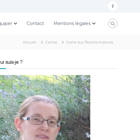
f
a
quiper
Contact
Mentions légales
c
e
Accueil
Cartes
Carte aux flocons enjoués
b
o
ui suis-je ?
o
k