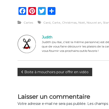
F
Pi
T
P
a
n
w
ar
,
,
,
,
,
Cartes
Card
Carte
Christmas
Noël
Nouvel an
Sta
c
te
it
ta
e
re
te
g
Judith
b
st
r
er
Judith (ou Ilse, c'est la même personne) est dé
que de vous faire découvrir les plaisirs de la 
o
vous fournir vos prochains outils favoris !
o
k
N
Boite à mouchoirs pour offrir en vidéo
a
v
Laisser un commentaire
i
Votre adresse e-mail ne sera pas publiée.
Les champs o