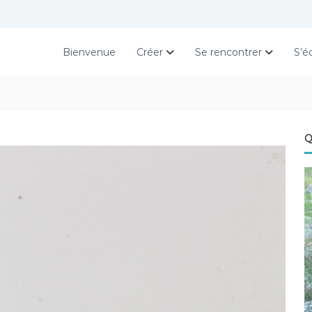
Bienvenue
Créer
Se rencontrer
S’é
Q