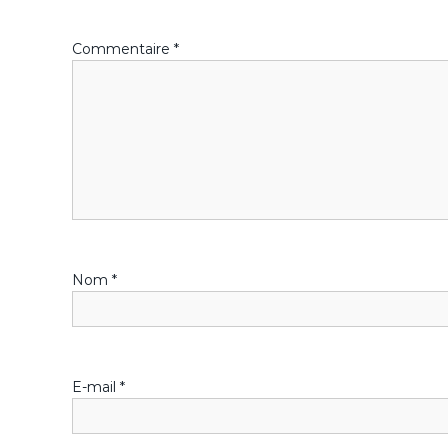
g
Commentaire
*
a
t
i
o
n
Nom
*
d
e
l
E-mail
*
’