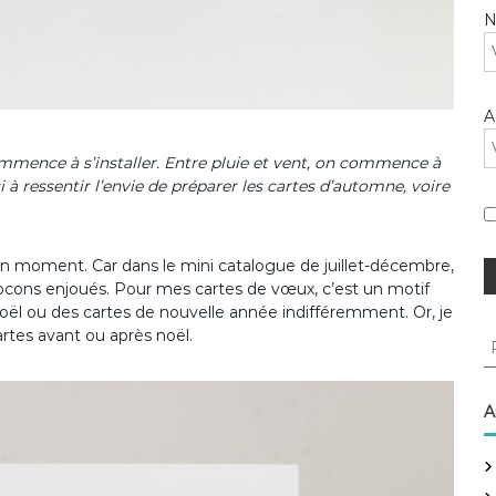
A
commence à s’installer. Entre pluie et vent, on commence à
 à ressentir l’envie de préparer les cartes d’automne, voire
a un moment. Car dans le mini catalogue de juillet-décembre,
ocons enjoués. Pour mes cartes de vœux, c’est un motif
noël ou des cartes de nouvelle année indifféremment. Or, je
artes avant ou après noël.
R
e
c
h
A
e
r
c