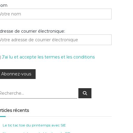
Nom
dresse de courrier électronique:
J'ai lu et accepte les termes et les conditions
R
e
c
h
e
rticles récents
r
c
h
e
Le tic tac toe du printemps avec SIE
r