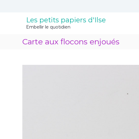
A
l
l
Les petits papiers d'Ilse
e
Embellir le quotidien
r
a
Carte aux flocons enjoués
u
c
o
n
t
e
n
u