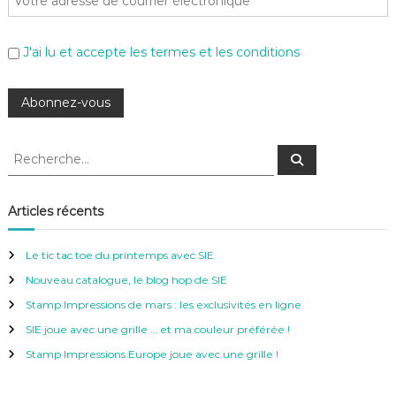
J'ai lu et accepte les termes et les conditions
R
R
e
e
c
c
h
e
h
Articles récents
r
e
c
h
r
e
Le tic tac toe du printemps avec SIE
r
c
Nouveau catalogue, le blog hop de SIE
h
e
Stamp Impressions de mars : les exclusivités en ligne
r
SIE joue avec une grille … et ma couleur préférée !
:
Stamp Impressions Europe joue avec une grille !