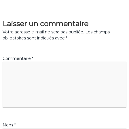
v
Laisser un commentaire
i
Votre adresse e-mail ne sera pas publiée.
Les champs
g
obligatoires sont indiqués avec
*
a
Commentaire
*
t
i
o
n
d
Nom
*
e