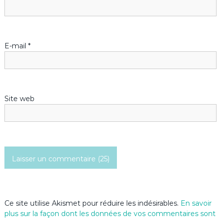
l
’
E-mail
*
a
r
Site web
t
i
c
l
e
Ce site utilise Akismet pour réduire les indésirables.
En savoir
plus sur la façon dont les données de vos commentaires sont