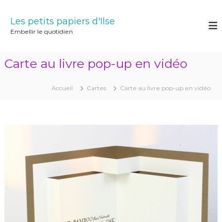
A
l
Les petits papiers d'Ilse
l
Embellir le quotidien
e
r
a
Carte au livre pop-up en vidéo
u
c
o
Accueil
Cartes
Carte au livre pop-up en vidéo
n
t
e
n
u