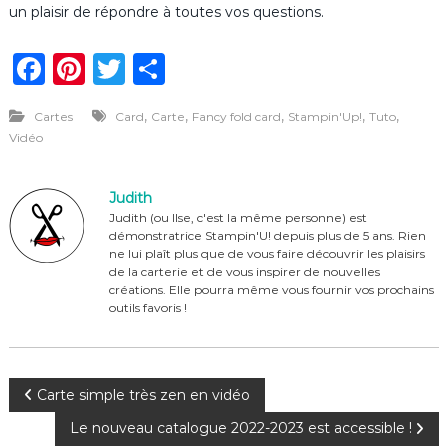
un plaisir de répondre à toutes vos questions.
F
Pi
T
P
a
n
w
ar
,
,
,
,
,
Cartes
Card
Carte
Fancy fold card
Stampin'Up!
Tuto
c
te
it
ta
Vidéo
e
re
te
g
b
st
r
er
Judith
o
Judith (ou Ilse, c'est la même personne) est
démonstratrice Stampin'U! depuis plus de 5 ans. Rien
o
ne lui plaît plus que de vous faire découvrir les plaisirs
de la carterie et de vous inspirer de nouvelles
k
créations. Elle pourra même vous fournir vos prochains
outils favoris !
N
Carte simple très zen en vidéo
Le nouveau catalogue 2022-2023 est accessible !
a