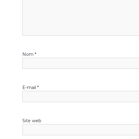
t
i
o
n
Nom
*
d
e
l
E-mail
*
’
a
Site web
r