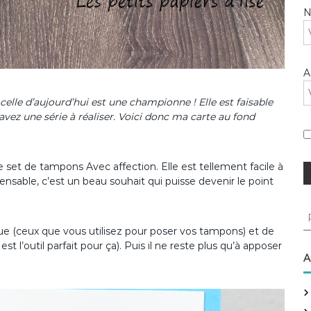
A
celle d’aujourd’hui est une championne ! Elle est faisable
avez une série à réaliser. Voici donc ma carte au fond
le set de tampons Avec affection. Elle est tellement facile à
pensable, c’est un beau souhait qui puisse devenir le point
R
e
ylique (ceux que vous utilisez pour poser vos tampons) et de
c
st l’outil parfait pour ça). Puis il ne reste plus qu’à apposer
h
A
e
r
c