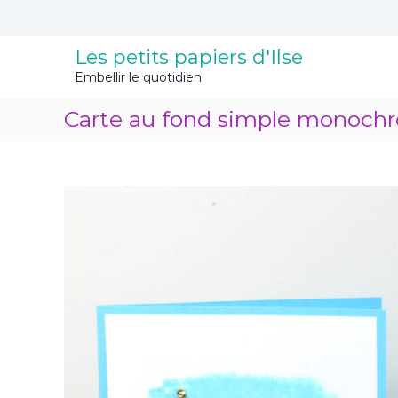
A
l
l
Les petits papiers d'Ilse
e
Embellir le quotidien
r
a
Carte au fond simple monoch
u
c
o
n
t
e
n
u