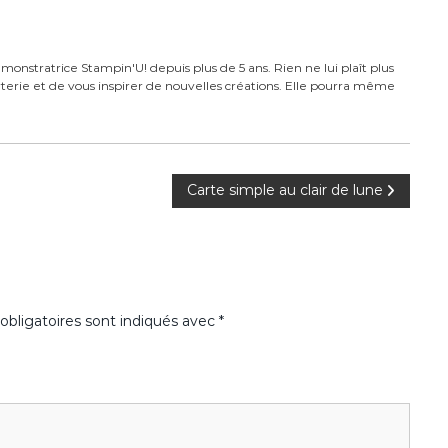
monstratrice Stampin'U! depuis plus de 5 ans. Rien ne lui plaît plus
carterie et de vous inspirer de nouvelles créations. Elle pourra même
Carte simple au clair de lune
bligatoires sont indiqués avec
*