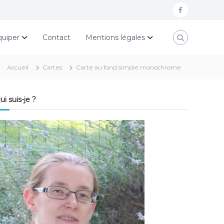
f
a
quiper
Contact
Mentions légales
c
e
Accueil
Cartes
Carte au fond simple monochrome
b
o
ui suis-je ?
o
k