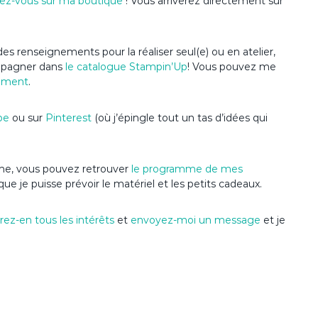
ez-vous sur ma boutique
! Vous arriverez directement sur
es renseignements pour la réaliser seul(e) ou en atelier,
ompagner dans
le catalogue Stampin’Up
! Vous pouvez me
ement
.
be
ou sur
Pinterest
(où j’épingle tout un tas d’idées qui
nime, vous pouvez retrouver
le programme de mes
que je puisse prévoir le matériel et les petits cadeaux.
ez-en tous les intérêts
et
envoyez-moi un message
et je