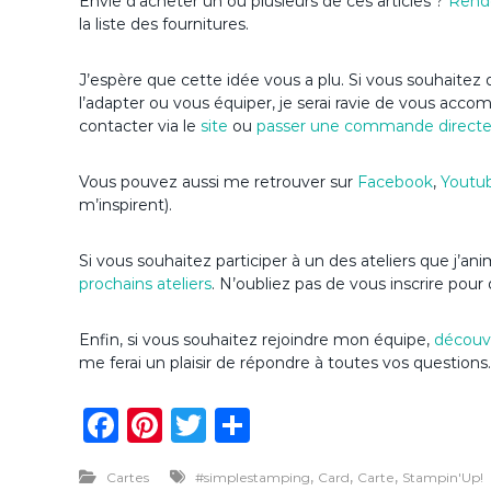
Envie d’acheter un ou plusieurs de ces articles ?
Rend
la liste des fournitures.
J’espère que cette idée vous a plu. Si vous souhaitez d
l’adapter ou vous équiper, je serai ravie de vous acc
contacter via le
site
ou
passer une commande direct
Vous pouvez aussi me retrouver sur
Facebook
,
Youtu
m’inspirent).
Si vous souhaitez participer à un des ateliers que j’a
prochains ateliers
. N’oubliez pas de vous inscrire pour 
Enfin, si vous souhaitez rejoindre mon équipe,
découvr
me ferai un plaisir de répondre à toutes vos questions.
F
Pi
T
P
a
n
w
ar
,
,
,
Cartes
#simplestamping
Card
Carte
Stampin'Up!