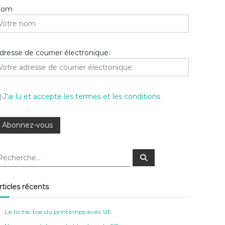
Nom
dresse de courrier électronique:
J'ai lu et accepte les termes et les conditions
R
e
c
h
e
rticles récents
r
c
h
e
Le tic tac toe du printemps avec SIE
r