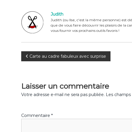
c
te
it
ta
e
re
te
g
Judith
b
st
r
er
Judith (ou Ilse, c'est la même personne) est dé
que de vous faire découvrir les plaisirs de la 
o
vous fournir vos prochains outils favoris !
o
k
N
Carte au cadre fabuleux avec surprise
a
v
Laisser un commentaire
i
Votre adresse e-mail ne sera pas publiée.
Les champs o
g
Commentaire
*
a