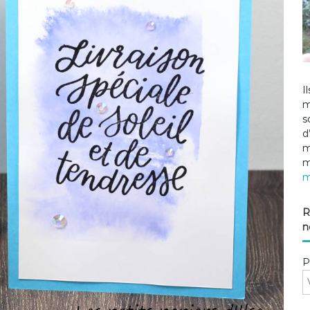
I
m
s
d
m
m
m
R
n
P