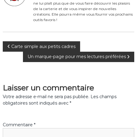
o
ne lui plaît plus que de vous faire découvrir les plaisirs
o
de la carterie et de vous inspirer de nouvelles
créations. Elle pourra même vous fournir vos prochains
k
outils favoris !
N
Carte simple aux petits cadres
Un marque-page pour mes lectures préférées
a
v
Laisser un commentaire
i
Votre adresse e-mail ne sera pas publiée.
Les champs
g
obligatoires sont indiqués avec
*
a
Commentaire
*
t