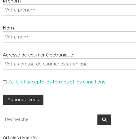
Prénom
Nom
Adresse de courrier électronique:
J'ai lu et accepte les termes et les conditions
R
R
e
e
c
c
h
e
h
Articles récents