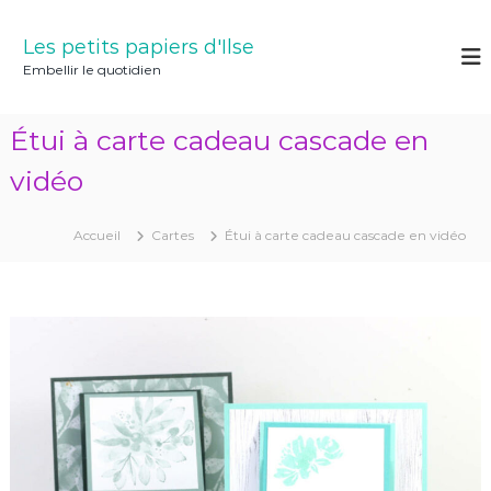
A
l
Les petits papiers d'Ilse
l
Embellir le quotidien
e
r
a
Étui à carte cadeau cascade en
u
c
vidéo
o
n
Accueil
Cartes
Étui à carte cadeau cascade en vidéo
t
e
n
u