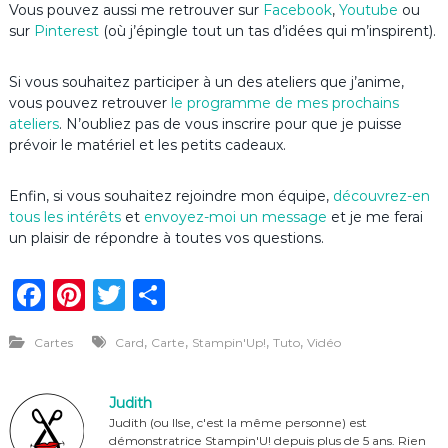
Vous pouvez aussi me retrouver sur
Facebook
,
Youtube
ou
sur
Pinterest
(où j’épingle tout un tas d’idées qui m’inspirent).
Si vous souhaitez participer à un des ateliers que j’anime,
vous pouvez retrouver
le programme de mes prochains
ateliers
. N’oubliez pas de vous inscrire pour que je puisse
prévoir le matériel et les petits cadeaux.
Enfin, si vous souhaitez rejoindre mon équipe,
découvrez-en
tous les intérêts
et
envoyez-moi un message
et je me ferai
un plaisir de répondre à toutes vos questions.
F
Pi
T
P
a
n
w
ar
,
,
,
,
Cartes
Card
Carte
Stampin'Up!
Tuto
Vidéo
c
te
it
ta
e
re
te
g
Judith
b
st
r
er
Judith (ou Ilse, c'est la même personne) est
démonstratrice Stampin'U! depuis plus de 5 ans. Rien