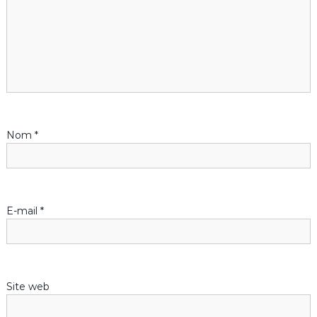
i
o
n
d
Nom
*
e
l
’
E-mail
*
a
r
Site web
t