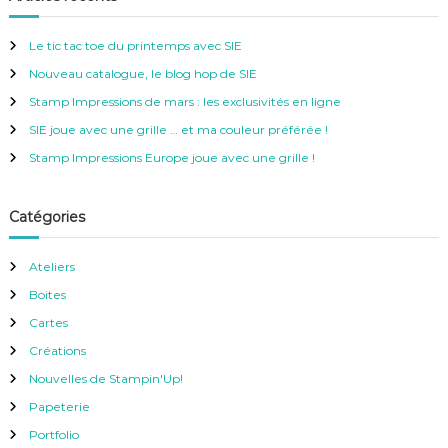
r
e
c
h
r
e
Le tic tac toe du printemps avec SIE
r
c
Nouveau catalogue, le blog hop de SIE
h
e
Stamp Impressions de mars : les exclusivités en ligne
r
SIE joue avec une grille … et ma couleur préférée !
:
Stamp Impressions Europe joue avec une grille !
Catégories
Ateliers
Boites
Cartes
Créations
Nouvelles de Stampin'Up!
Papeterie
Portfolio