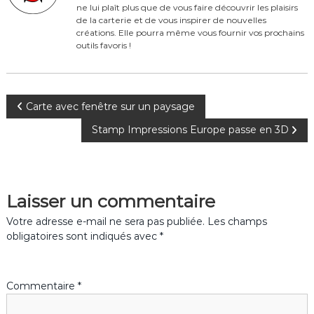
o
ne lui plaît plus que de vous faire découvrir les plaisirs
de la carterie et de vous inspirer de nouvelles
k
créations. Elle pourra même vous fournir vos prochains
outils favoris !
N
Carte avec fenêtre sur un paysage
Stamp Impressions Europe passe en 3D
a
v
Laisser un commentaire
i
Votre adresse e-mail ne sera pas publiée.
Les champs
g
obligatoires sont indiqués avec
*
a
Commentaire
*
t