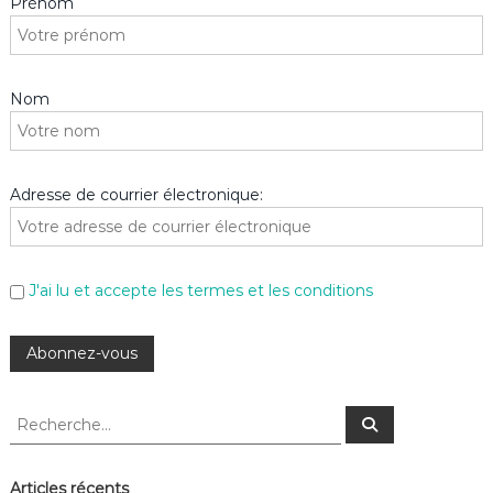
Prénom
Nom
Adresse de courrier électronique:
J'ai lu et accepte les termes et les conditions
R
R
e
e
c
c
h
e
h
Articles récents