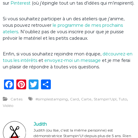
sur
Pinterest
(où j’épingle tout un tas d’idées qui m’inspirent).
Si vous souhaitez participer à un des ateliers que j’anime,
vous pouvez retrouver
le programme de mes prochains
ateliers
. N’oubliez pas de vous inscrire pour que je puisse
prévoir le matériel et les petits cadeaux.
Enfin, si vous souhaitez rejoindre mon équipe,
découvrez-en
tous les intérêts
et
envoyez-moi un message
et je me ferai
un plaisir de répondre à toutes vos questions.
F
Pi
T
P
a
n
w
ar
,
,
,
,
,
Cartes
#simplestamping
Card
Carte
Stampin'Up!
Tuto
c
te
it
ta
Vidéo
e
re
te
g
b
st
r
er
Judith
o
Judith (ou Ilse, c'est la même personne) est
démonstratrice Stampin'U! depuis plus de 5 ans. Rien