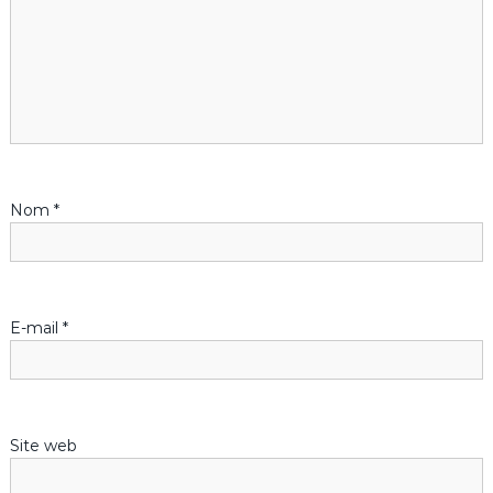
i
o
n
d
Nom
*
e
l
’
E-mail
*
a
r
Site web
t