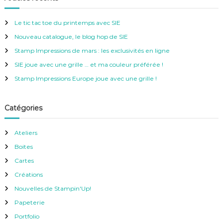
r
e
c
h
r
e
Le tic tac toe du printemps avec SIE
r
c
Nouveau catalogue, le blog hop de SIE
h
e
Stamp Impressions de mars : les exclusivités en ligne
r
SIE joue avec une grille … et ma couleur préférée !
:
Stamp Impressions Europe joue avec une grille !
Catégories
Ateliers
Boites
Cartes
Créations
Nouvelles de Stampin'Up!
Papeterie
Portfolio