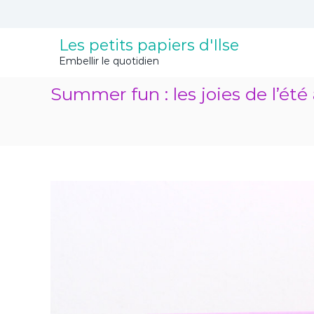
A
l
l
Les petits papiers d'Ilse
e
Embellir le quotidien
r
a
Summer fun : les joies de l’é
u
c
o
n
t
e
n
u