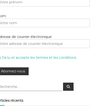
Nom
dresse de courrier électronique:
J'ai lu et accepte les termes et les conditions
R
e
c
h
e
rticles récents
r
c