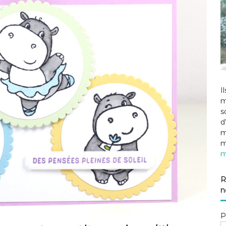
I
m
s
d
m
m
m
R
n
P