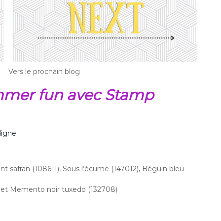
Vers le prochain blog
ummer fun avec Stamp
ligne
ent safran (108611), Sous l’écume (147012), Béguin bleu
 et Memento noir tuxedo (132708)