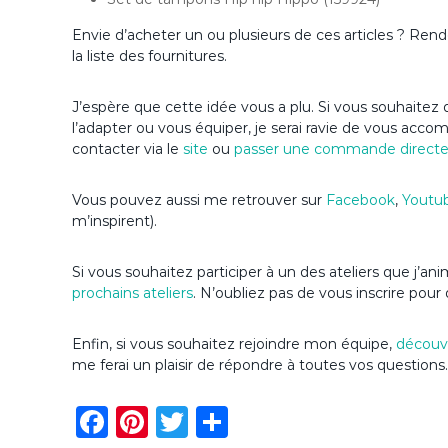
Envie d’acheter un ou plusieurs de ces articles ? Ren
la liste des fournitures.
J’espère que cette idée vous a plu. Si vous souhaitez d
l’adapter ou vous équiper, je serai ravie de vous acc
contacter via le
site
ou
passer une commande direct
Vous pouvez aussi me retrouver sur
Facebook
,
Youtu
m’inspirent).
Si vous souhaitez participer à un des ateliers que j’a
prochains ateliers
. N’oubliez pas de vous inscrire pour 
Enfin, si vous souhaitez rejoindre mon équipe,
découvr
me ferai un plaisir de répondre à toutes vos questions.
F
Pi
T
P