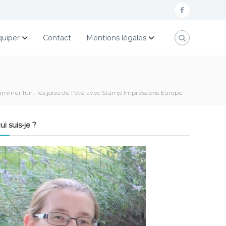
f
a
quiper
Contact
Mentions légales
c
e
b
o
ummer fun : les joies de l’été avec Stamp Impressions Europe
o
k
ui suis-je ?