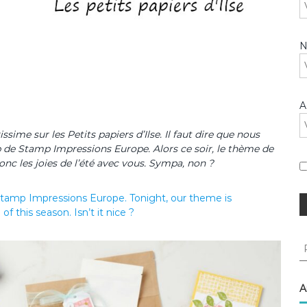
A
ssime sur les Petits papiers d’Ilse. Il faut dire que nous
p de Stamp Impressions Europe. Alors ce soir, le thème de
c les joies de l’été avec vous. Sympa, non ?
r Stamp Impressions Europe. Tonight, our theme is
f this season. Isn’t it nice ?
R
e
c
h
A
e