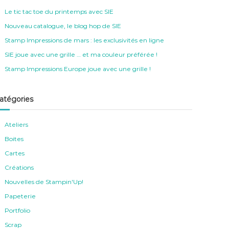
h
e
Le tic tac toe du printemps avec SIE
r
Nouveau catalogue, le blog hop de SIE
Stamp Impressions de mars : les exclusivités en ligne
SIE joue avec une grille … et ma couleur préférée !
Stamp Impressions Europe joue avec une grille !
atégories
Ateliers
Boites
Cartes
Créations
Nouvelles de Stampin'Up!
Papeterie
Portfolio
Scrap