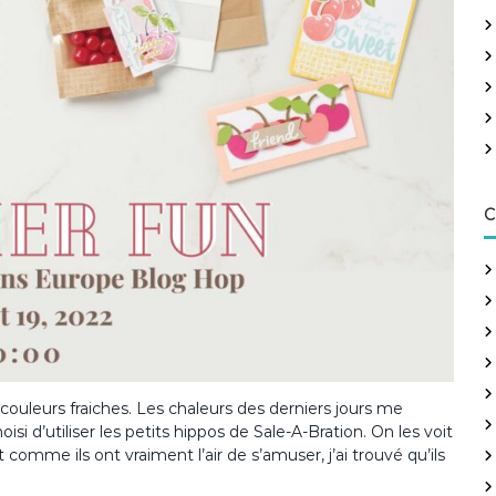
r
c
h
e
r
:
C
s couleurs fraiches. Les chaleurs des derniers jours me
isi d’utiliser les petits hippos de Sale-A-Bration. On les voit
 comme ils ont vraiment l’air de s’amuser, j’ai trouvé qu’ils