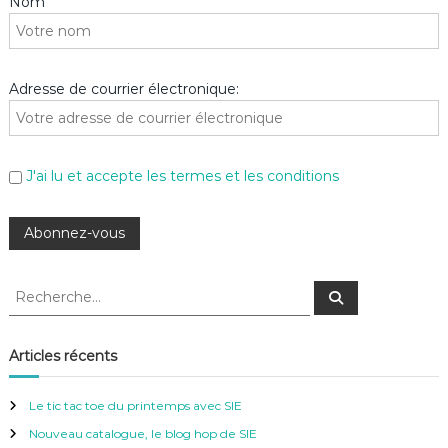
Nom
Adresse de courrier électronique:
J'ai lu et accepte les termes et les conditions
R
R
e
e
c
c
h
e
h
Articles récents
r
e
c
h
r
e
Le tic tac toe du printemps avec SIE
r
c
Nouveau catalogue, le blog hop de SIE
h