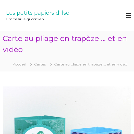
A
l
Les petits papiers d'Ilse
l
Embellir le quotidien
e
r
a
Carte au pliage en trapèze … et en
u
c
vidéo
o
n
Accueil
Cartes
Carte au pliage en trapèze … et en vidéo
t
e
n
u