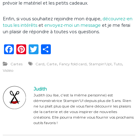
prévoir le matériel et les petits cadeaux.
Enfin, si vous souhaitez rejoindre mon équipe,
découvrez-en
tous les intérêts
et
envoyez-moi un message
et je me ferai
un plaisir de répondre à toutes vos questions.
F
Pi
T
P
a
n
w
ar
,
,
,
,
,
Cartes
Card
Carte
Fancy fold card
Stampin'Up!
Tuto
c
te
it
ta
Vidéo
e
re
te
g
b
st
r
er
Judith
o
Judith (ou Ilse, c'est la même personne) est
démonstratrice Stampin'U! depuis plus de 5 ans. Rien
o
ne lui plaît plus que de vous faire découvrir les plaisirs
de la carterie et de vous inspirer de nouvelles
k
créations. Elle pourra même vous fournir vos prochains
outils favoris !