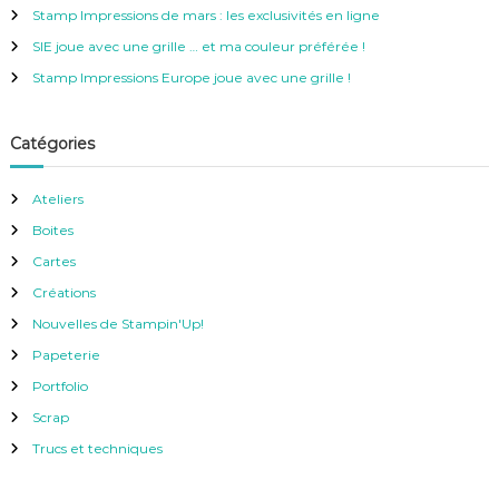
e
Stamp Impressions de mars : les exclusivités en ligne
r
SIE joue avec une grille … et ma couleur préférée !
:
Stamp Impressions Europe joue avec une grille !
Catégories
Ateliers
Boites
Cartes
Créations
Nouvelles de Stampin'Up!
Papeterie
Portfolio
Scrap
Trucs et techniques