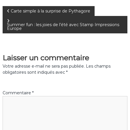
N
Carte simple à la surprise de Pythagore
a
Summer fun : les joies de l’été avec Stamp Impressions
Europe
v
i
Laisser un commentaire
g
Votre adresse e-mail ne sera pas publiée.
Les champs
obligatoires sont indiqués avec
*
a
t
Commentaire
*
i
o
n