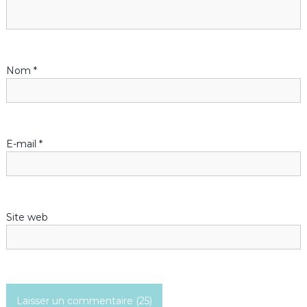
d
e
Nom
*
l
’
E-mail
*
a
r
t
Site web
i
c