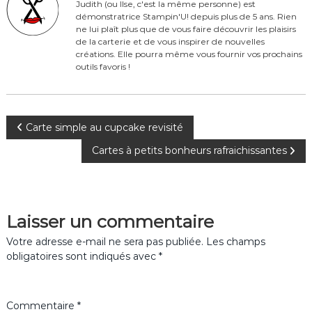
o
Judith (ou Ilse, c'est la même personne) est
démonstratrice Stampin'U! depuis plus de 5 ans. Rien
o
ne lui plaît plus que de vous faire découvrir les plaisirs
de la carterie et de vous inspirer de nouvelles
k
créations. Elle pourra même vous fournir vos prochains
outils favoris !
N
Carte simple au cupcake revisité
Cartes à petits bonheurs rafraichissantes
a
v
Laisser un commentaire
i
Votre adresse e-mail ne sera pas publiée.
Les champs
g
obligatoires sont indiqués avec
*
a
Commentaire
*