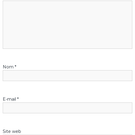
t
i
o
n
d
Nom
*
e
l
’
E-mail
*
a
r
Site web