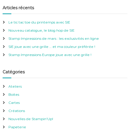
c
h
e
h
Articles récents
r
e
c
h
r
e
Le tic tac toe du printemps avec SIE
r
c
Nouveau catalogue, le blog hop de SIE
h
e
Stamp Impressions de mars : les exclusivités en ligne
r
SIE joue avec une grille … et ma couleur préférée !
:
Stamp Impressions Europe joue avec une grille !
Catégories
Ateliers
Boites
Cartes
Créations
Nouvelles de Stampin'Up!
Papeterie