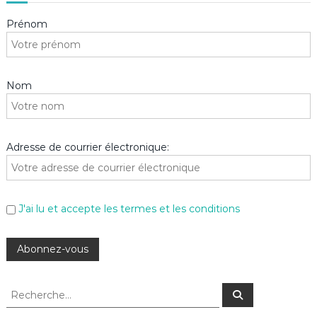
Prénom
Nom
Adresse de courrier électronique:
J'ai lu et accepte les termes et les conditions
R
R
e
e
c