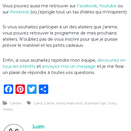
Vous pouvez aussi me retrouver sur
Facebook
,
Youtube
ou
sur
Pinterest
(où j’épingle tout un tas d’idées qui m’inspirent).
Si vous souhaitez participer à un des ateliers que j’anime,
vous pouvez retrouver le programme de mes prochains
ateliers. N’oubliez pas de vous inscrire pour que je puisse
prévoir le matériel et les petits cadeaux.
Enfin, si vous souhaitez rejoindre mon équipe,
découvrez-en
tous les intérêts
et
envoyez-moi un message
et je me ferai
un plaisir de répondre à toutes vos questions.
F
Pi
T
P
a
n
w
ar
,
,
,
,
,
Cartes
Card
Carte
Fancy fold card
Stampin'Up!
Tuto
c
te
it
ta
Vidéo
e
re
te
g
b
st
r
er
Judith