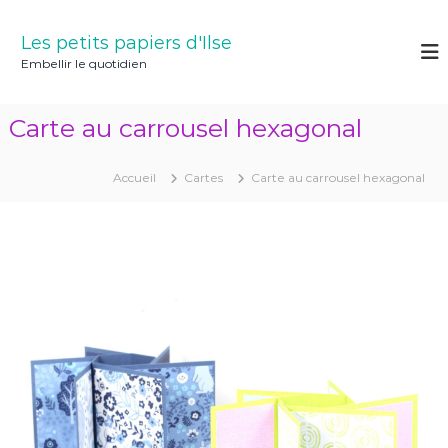
A
l
Les petits papiers d'Ilse
l
Embellir le quotidien
e
r
a
Carte au carrousel hexagonal
u
c
o
Accueil
Cartes
Carte au carrousel hexagonal
n
t
e
n
u