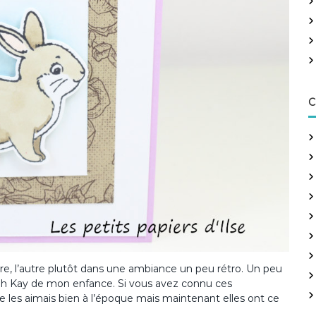
h
e
r
:
C
ère, l’autre plutôt dans une ambiance un peu rétro. Un peu
arah Kay de mon enfance. Si vous avez connu ces
si je les aimais bien à l’époque mais maintenant elles ont ce