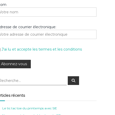
Nom
dresse de courrier électronique:
J'ai lu et accepte les termes et les conditions
R
e
c
h
e
rticles récents
r
c
h
e
Le tic tac toe du printemps avec SIE
r