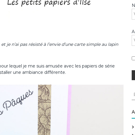
A
et je n’ai pas résisté à l’envie d’une carte simple au lapin
e pour lequel je me suis amusée avec les papiers de série
nstaller une ambiance différente.
R
e
c
h
A
e
r
c