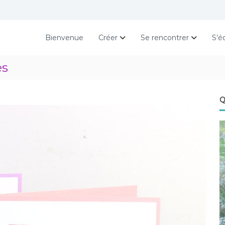
Bienvenue
Créer
Se rencontrer
S’é
es
Q