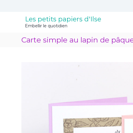
A
l
l
Les petits papiers d'Ilse
e
Embellir le quotidien
r
a
Carte simple au lapin de pâqu
u
c
o
n
t
e
n
u