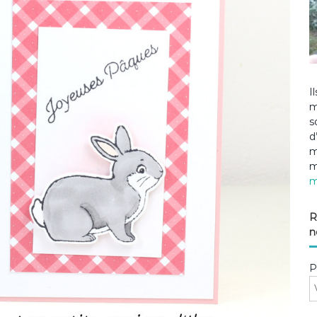
I
m
s
d
m
m
m
R
n
P