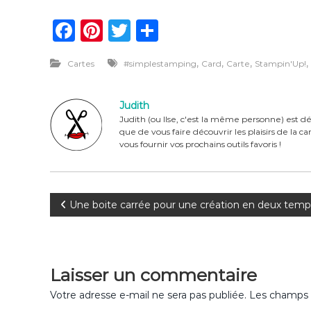
F
Pi
T
P
a
n
w
ar
,
,
,
,
Cartes
#simplestamping
Card
Carte
Stampin'Up!
c
te
it
ta
e
re
te
g
Judith
b
st
r
er
Judith (ou Ilse, c'est la même personne) est dé
que de vous faire découvrir les plaisirs de la 
o
vous fournir vos prochains outils favoris !
o
k
N
Une boite carrée pour une création en deux temp
a
v
Laisser un commentaire
i
Votre adresse e-mail ne sera pas publiée.
Les champs o