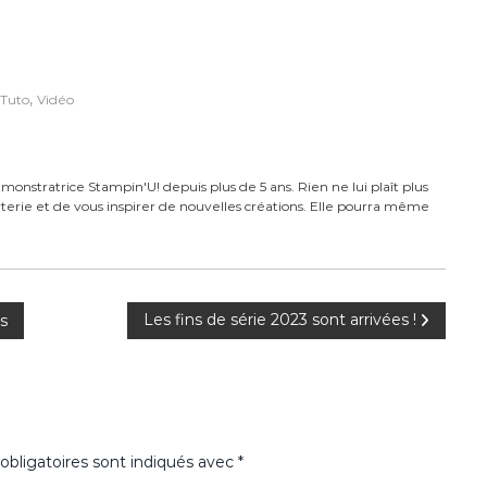
,
Tuto
Vidéo
monstratrice Stampin'U! depuis plus de 5 ans. Rien ne lui plaît plus
carterie et de vous inspirer de nouvelles créations. Elle pourra même
Les fins de série 2023 sont arrivées !
s
bligatoires sont indiqués avec
*