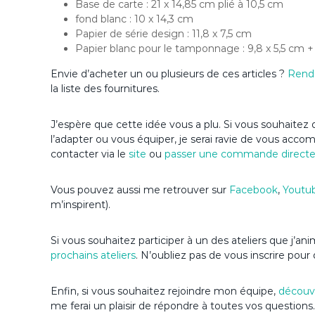
Base de carte : 21 x 14,85 cm plié à 10,5 cm
fond blanc : 10 x 14,3 cm
Papier de série design : 11,8 x 7,5 cm
Papier blanc pour le tamponnage : 9,8 x 5,5 cm 
Envie d’acheter un ou plusieurs de ces articles ?
Rend
la liste des fournitures.
J’espère que cette idée vous a plu. Si vous souhaitez d
l’adapter ou vous équiper, je serai ravie de vous acc
contacter via le
site
ou
passer une commande direct
Vous pouvez aussi me retrouver sur
Facebook
,
Youtu
m’inspirent).
Si vous souhaitez participer à un des ateliers que j’a
prochains ateliers
. N’oubliez pas de vous inscrire pour 
Enfin, si vous souhaitez rejoindre mon équipe,
découvr
me ferai un plaisir de répondre à toutes vos questions.