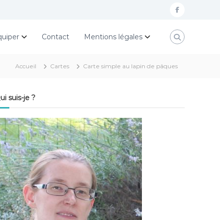
f
a
quiper
Contact
Mentions légales
c
e
Accueil
Cartes
Carte simple au lapin de pâques
b
o
ui suis-je ?
o
k