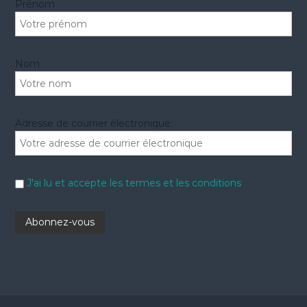
Prénom
:
Nom
Adresse de courrier électronique:
J'ai lu et accepte les termes et les conditions