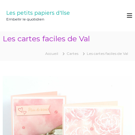
A
l
Les petits papiers d'Ilse
l
Embellir le quotidien
e
r
a
Les cartes faciles de Val
u
c
o
Accueil
Cartes
Les cartes faciles de Val
n
t
e
n
u