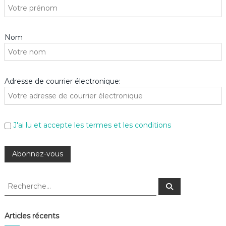
Nom
Adresse de courrier électronique:
J'ai lu et accepte les termes et les conditions
R
R
e
e
c
c
h
e
h
Articles récents
r
e
c