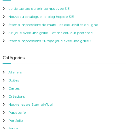
h
r
e
Le tic tac toe du printemps avec SIE
r
c
Nouveau catalogue, le blog hop de SIE
h
e
Stamp Impressions de mars : les exclusivités en ligne
r
SIE joue avec une grille … et ma couleur préférée !
:
Stamp Impressions Europe joue avec une grille !
Catégories
Ateliers
Boites
Cartes
Créations
Nouvelles de Stampin'Up!
Papeterie
Portfolio
Scrap