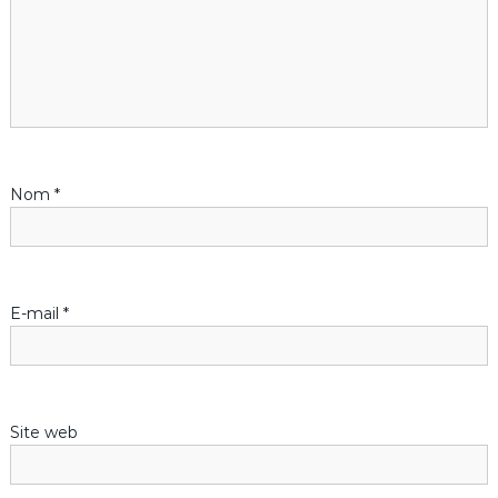
i
o
n
d
Nom
*
e
l
’
E-mail
*
a
r
Site web
t