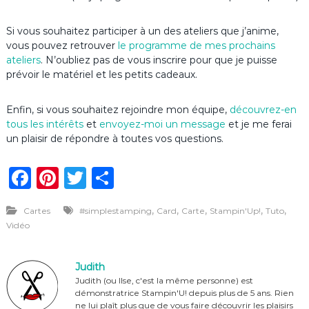
Si vous souhaitez participer à un des ateliers que j’anime,
vous pouvez retrouver
le programme de mes prochains
ateliers
. N’oubliez pas de vous inscrire pour que je puisse
prévoir le matériel et les petits cadeaux.
Enfin, si vous souhaitez rejoindre mon équipe,
découvrez-en
tous les intérêts
et
envoyez-moi un message
et je me ferai
un plaisir de répondre à toutes vos questions.
F
Pi
T
P
a
n
w
ar
,
,
,
,
,
Cartes
#simplestamping
Card
Carte
Stampin'Up!
Tuto
c
te
it
ta
Vidéo
e
re
te
g
b
st
r
er
Judith
o
Judith (ou Ilse, c'est la même personne) est
démonstratrice Stampin'U! depuis plus de 5 ans. Rien
ne lui plaît plus que de vous faire découvrir les plaisirs