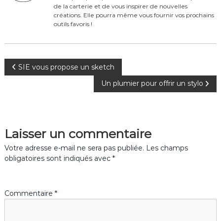
o
de la carterie et de vous inspirer de nouvelles
k
créations. Elle pourra même vous fournir vos prochains
outils favoris !
N
SIE vous propose un sketch
Un plumier pour offrir un stylo
a
v
Laisser un commentaire
i
Votre adresse e-mail ne sera pas publiée.
Les champs
g
obligatoires sont indiqués avec
*
a
Commentaire
*
t