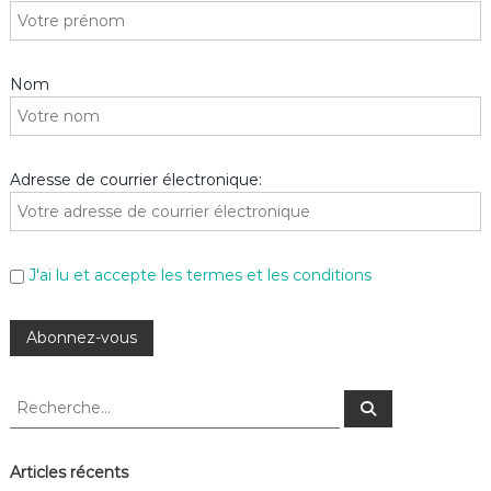
Nom
Adresse de courrier électronique:
J'ai lu et accepte les termes et les conditions
R
R
e
e
c
c
h
e
h
Articles récents
r
e