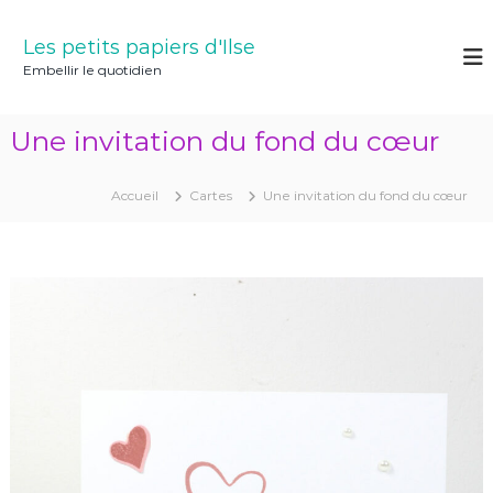
A
l
Les petits papiers d'Ilse
l
Embellir le quotidien
e
r
a
Une invitation du fond du cœur
u
c
o
Accueil
Cartes
Une invitation du fond du cœur
n
t
e
n
u