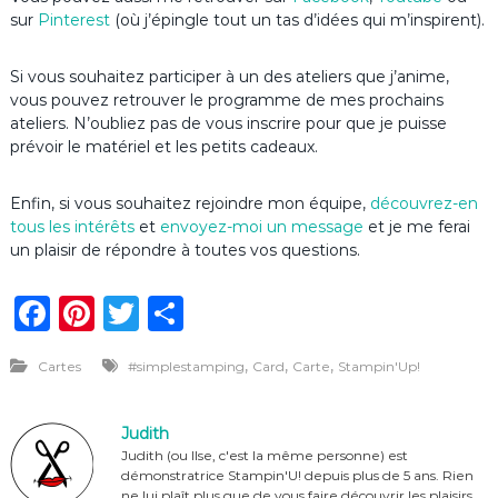
sur
Pinterest
(où j’épingle tout un tas d’idées qui m’inspirent).
Si vous souhaitez participer à un des ateliers que j’anime,
vous pouvez retrouver le programme de mes prochains
ateliers. N’oubliez pas de vous inscrire pour que je puisse
prévoir le matériel et les petits cadeaux.
Enfin, si vous souhaitez rejoindre mon équipe,
découvrez-en
tous les intérêts
et
envoyez-moi un message
et je me ferai
un plaisir de répondre à toutes vos questions.
F
Pi
T
P
a
n
w
ar
,
,
,
Cartes
#simplestamping
Card
Carte
Stampin'Up!
c
te
it
ta
e
re
te
g
Judith
b
st
r
er
Judith (ou Ilse, c'est la même personne) est
démonstratrice Stampin'U! depuis plus de 5 ans. Rien
o
ne lui plaît plus que de vous faire découvrir les plaisirs