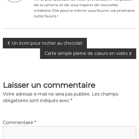
o
de la carterie et de vous inspirer de nouvelles
créations. Elle pourra même vous fournir vos prochains
k
outils favoris !
N
Un écrin pour rocher au chocolat
Carte simple pleine de cœurs en vidéo
a
v
Laisser un commentaire
i
Votre adresse e-mail ne sera pas publiée.
Les champs
g
obligatoires sont indiqués avec
*
a
Commentaire
*
t