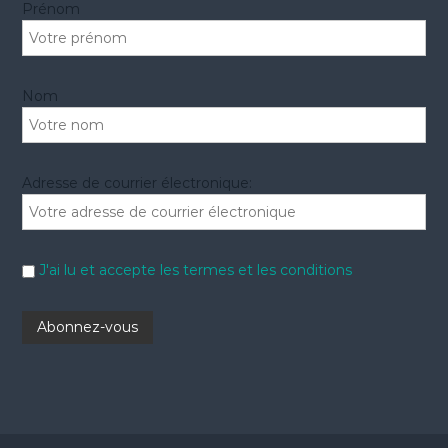
Prénom
:
Nom
Adresse de courrier électronique:
J'ai lu et accepte les termes et les conditions