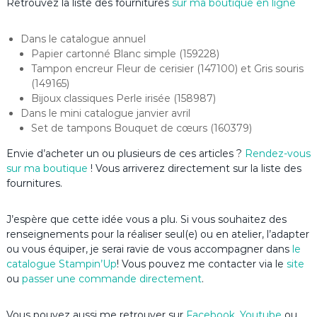
Retrouvez la liste des fournitures
sur ma boutique en ligne
Dans le catalogue annuel
Papier cartonné Blanc simple (159228)
Tampon encreur Fleur de cerisier (147100) et Gris souris
(149165)
Bijoux classiques Perle irisée (158987)
Dans le mini catalogue janvier avril
Set de tampons Bouquet de cœurs (160379)
Envie d’acheter un ou plusieurs de ces articles ?
Rendez-vous
sur ma boutique
! Vous arriverez directement sur la liste des
fournitures.
J’espère que cette idée vous a plu. Si vous souhaitez des
renseignements pour la réaliser seul(e) ou en atelier, l’adapter
ou vous équiper, je serai ravie de vous accompagner dans
le
catalogue Stampin’Up
! Vous pouvez me contacter via le
site
ou
passer une commande directement
.
Vous pouvez aussi me retrouver sur
Facebook
,
Youtube
ou