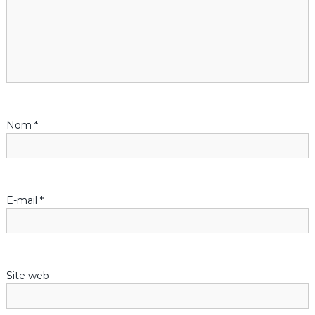
i
o
n
d
Nom
*
e
l
’
E-mail
*
a
r
Site web
t