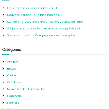
c
h
r
e
Le tic tac toe du printemps avec SIE
r
c
Nouveau catalogue, le blog hop de SIE
h
e
Stamp Impressions de mars : les exclusivités en ligne
r
SIE joue avec une grille … et ma couleur préférée !
:
Stamp Impressions Europe joue avec une grille !
Catégories
Ateliers
Boites
Cartes
Créations
Nouvelles de Stampin'Up!
Papeterie
Portfolio