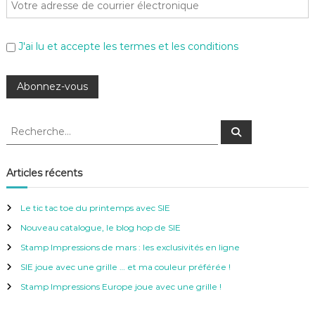
J'ai lu et accepte les termes et les conditions
R
R
e
e
c
c
h
e
h
Articles récents
r
e
c
h
r
e
Le tic tac toe du printemps avec SIE
r
c
Nouveau catalogue, le blog hop de SIE
h
e
Stamp Impressions de mars : les exclusivités en ligne
r
SIE joue avec une grille … et ma couleur préférée !
:
Stamp Impressions Europe joue avec une grille !