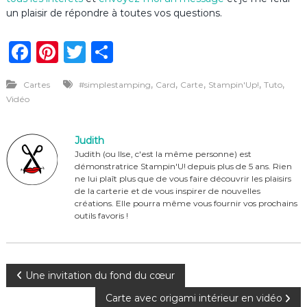
un plaisir de répondre à toutes vos questions.
F
Pi
T
P
a
n
w
ar
,
,
,
,
,
Cartes
#simplestamping
Card
Carte
Stampin'Up!
Tuto
c
te
it
ta
Vidéo
e
re
te
g
b
st
r
er
Judith
o
Judith (ou Ilse, c'est la même personne) est
démonstratrice Stampin'U! depuis plus de 5 ans. Rien
o
ne lui plaît plus que de vous faire découvrir les plaisirs
de la carterie et de vous inspirer de nouvelles
k
créations. Elle pourra même vous fournir vos prochains
outils favoris !
N
Une invitation du fond du cœur
Carte avec origami intérieur en vidéo