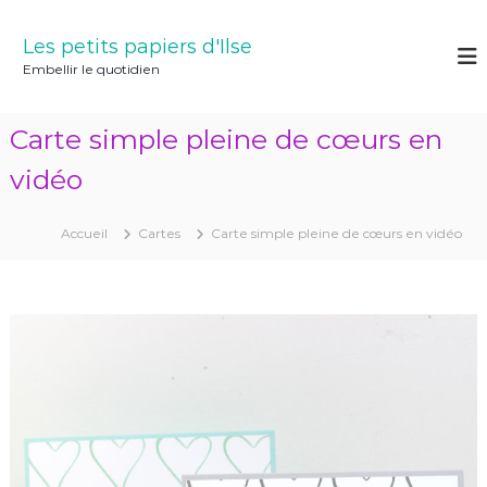
A
l
Les petits papiers d'Ilse
l
Embellir le quotidien
e
r
a
Carte simple pleine de cœurs en
u
c
vidéo
o
n
Accueil
Cartes
Carte simple pleine de cœurs en vidéo
t
e
n
u