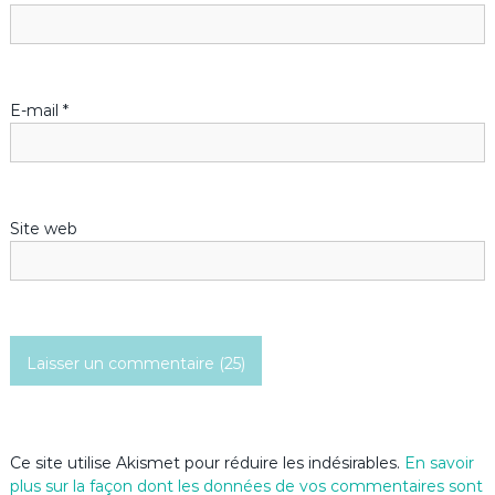
e
l
’
E-mail
*
a
r
Site web
t
i
c
l
e
Ce site utilise Akismet pour réduire les indésirables.
En savoir
plus sur la façon dont les données de vos commentaires sont