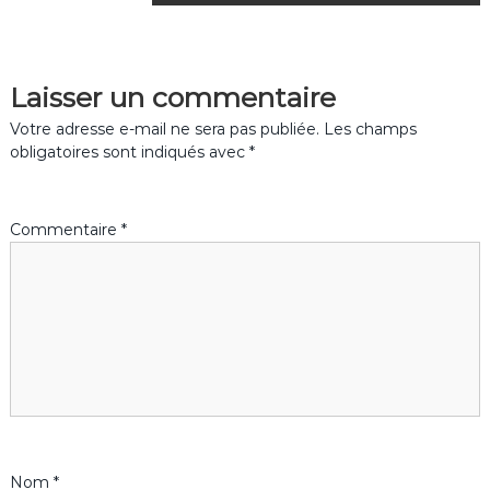
a
v
Laisser un commentaire
i
Votre adresse e-mail ne sera pas publiée.
Les champs
g
obligatoires sont indiqués avec
*
a
Commentaire
*
t
i
o
n
d
Nom
*