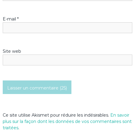
l
’
E-mail
*
a
r
Site web
t
i
c
l
e
Ce site utilise Akismet pour réduire les indésirables.
En savoir
plus sur la façon dont les données de vos commentaires sont
traitées
.