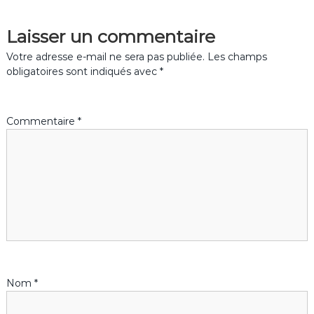
v
Laisser un commentaire
i
Votre adresse e-mail ne sera pas publiée.
Les champs
g
obligatoires sont indiqués avec
*
a
Commentaire
*
t
i
o
n
d
Nom
*
e