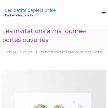
A
l
Les petits papiers d'Ilse
l
Embellir le quotidien
e
r
a
Les invitations à ma journée
u
c
portes ouvertes
o
n
Accueil
Cartes
Les invitations à ma journée portes ouvertes
t
e
n
u