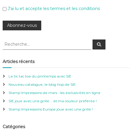
J'ai lu et accepte les termes et les conditions
R
R
e
e
c
c
h
e
h
Articles récents
r
e
c
h
r
e
Le tic tac toe du printemps avec SIE
r
c
Nouveau catalogue, le blog hop de SIE
h
e
Stamp Impressions de mars : les exclusivités en ligne
r
SIE joue avec une grille … et ma couleur préférée !
:
Stamp Impressions Europe joue avec une grille !
Catégories