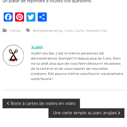
un plaisir de répondre à toutes vos questions.
F
Pi
T
P
a
n
w
ar
,
,
,
Cartes
#simplestamping
Card
Carte
Stampin'Up!
c
te
it
ta
e
re
te
g
Judith
b
st
r
er
Judith (ou Ilse, c'est la même personne) est
démonstratrice Stampin'U! depuis plus de 5 ans. Rien
o
ne lui plaît plus que de vous faire découvrir les plaisirs
o
de la carterie et de vous inspirer de nouvelles
créations. Elle pourra même vous fournir vos prochains
k
outils favoris !
N
Boite à cartes de visites en vidéo
Une carte simple au parc anglais
a