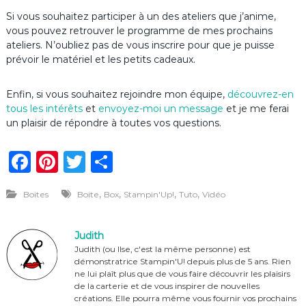
Si vous souhaitez participer à un des ateliers que j’anime,
vous pouvez retrouver le programme de mes prochains
ateliers. N’oubliez pas de vous inscrire pour que je puisse
prévoir le matériel et les petits cadeaux.
Enfin, si vous souhaitez rejoindre mon équipe,
découvrez-en
tous les intérêts
et
envoyez-moi un message
et je me ferai
un plaisir de répondre à toutes vos questions.
F
Pi
T
P
a
n
w
ar
,
,
,
,
Boites
Boite
Box
Stampin'Up!
Tuto
Vidéo
c
te
it
ta
e
re
te
g
Judith
b
st
r
er
Judith (ou Ilse, c'est la même personne) est
démonstratrice Stampin'U! depuis plus de 5 ans. Rien
o
ne lui plaît plus que de vous faire découvrir les plaisirs
o
de la carterie et de vous inspirer de nouvelles
créations. Elle pourra même vous fournir vos prochains