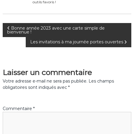
k
outils favoris !
N
Bonne année 2023 avec une carte simple de
bienvenue !
a
Les invitations à ma journée portes ouvertes
v
i
Laisser un commentaire
g
Votre adresse e-mail ne sera pas publiée.
Les champs
obligatoires sont indiqués avec
*
a
t
Commentaire
*
i