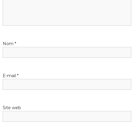
o
n
d
e
Nom
*
l
’
E-mail
*
a
r
Site web
t
i