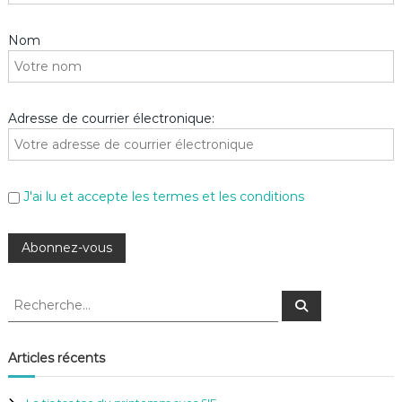
Nom
Adresse de courrier électronique:
J'ai lu et accepte les termes et les conditions
R
R
e
e
c
c
h
e
h
Articles récents
r
e
c
h
r
e