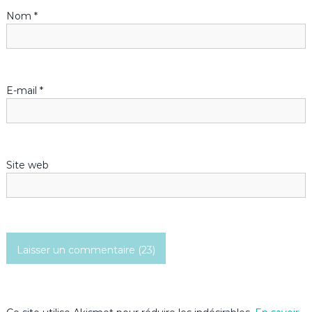
Nom
*
e
l
’
E-mail
*
a
r
Site web
t
i
c
l
e