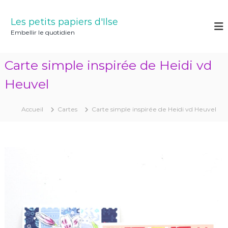
A
l
Les petits papiers d'Ilse
l
Embellir le quotidien
e
r
a
Carte simple inspirée de Heidi vd
u
c
Heuvel
o
n
Accueil
Cartes
Carte simple inspirée de Heidi vd Heuvel
t
e
n
u