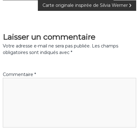
Carte originale inspirée de Silvia Werner
a
v
Laisser un commentaire
i
Votre adresse e-mail ne sera pas publiée.
Les champs
g
obligatoires sont indiqués avec
*
a
Commentaire
*
t
i
o
n
d