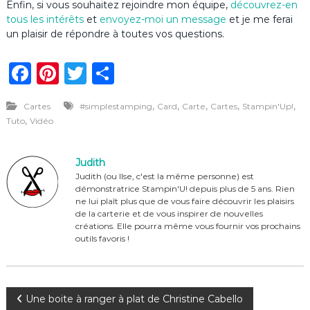
Enfin, si vous souhaitez rejoindre mon équipe,
découvrez-en
tous les intérêts
et
envoyez-moi un message
et je me ferai
un plaisir de répondre à toutes vos questions.
F
Pi
T
P
a
n
w
ar
,
,
,
,
,
Cartes
#simplestamping
Card
Carte
Cartes
Stampin'Up!
c
te
it
ta
,
Tuto
Vidéo
e
re
te
g
b
st
r
er
Judith
o
Judith (ou Ilse, c'est la même personne) est
démonstratrice Stampin'U! depuis plus de 5 ans. Rien
o
ne lui plaît plus que de vous faire découvrir les plaisirs
de la carterie et de vous inspirer de nouvelles
k
créations. Elle pourra même vous fournir vos prochains
outils favoris !
N
Une boite à ranger à plat de Christine Cabello