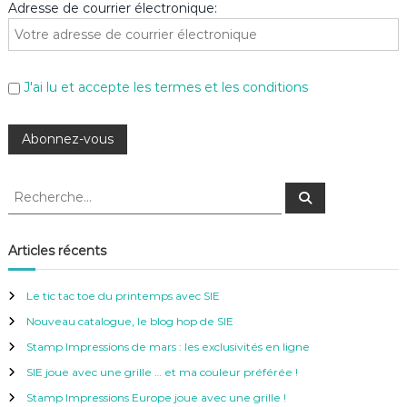
Adresse de courrier électronique:
J'ai lu et accepte les termes et les conditions
R
R
e
e
c
c
h
e
h
Articles récents
r
e
c
h
r
e
Le tic tac toe du printemps avec SIE
r
c
Nouveau catalogue, le blog hop de SIE
h
e
Stamp Impressions de mars : les exclusivités en ligne
r
SIE joue avec une grille … et ma couleur préférée !
:
Stamp Impressions Europe joue avec une grille !