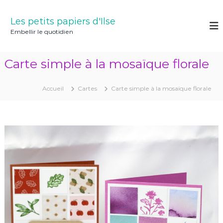
A
l
Les petits papiers d'Ilse
l
Embellir le quotidien
e
r
a
Carte simple à la mosaïque florale
u
c
o
Accueil
Cartes
Carte simple à la mosaïque florale
n
t
e
n
u