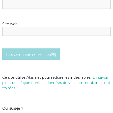
a
r
Site web
t
i
c
l
e
Ce site utilise Akismet pour réduire les indésirables.
En savoir
plus sur la façon dont les données de vos commentaires sont
traitées
.
Qui suis-je ?