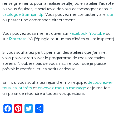
renseignements pour la réaliser seul(e) ou en atelier, l’adapter
ou vous équiper, je serai ravie de vous accompagner dans
le
catalogue Stampin’Up
! Vous pouvez me contacter via le
site
ou passer une commande directement.
Vous pouvez aussi me retrouver sur
Facebook
,
Youtube
ou
sur
Pinterest
(où j’épingle tout un tas d’idées qui m’inspirent).
Si vous souhaitez participer à un des ateliers que j’anime,
vous pouvez retrouver le programme de mes prochains
ateliers. N’oubliez pas de vous inscrire pour que je puisse
prévoir le matériel et les petits cadeaux.
Enfin, si vous souhaitez rejoindre mon équipe,
découvrez-en
tous les intérêts
et
envoyez-moi un message
et je me ferai
un plaisir de répondre à toutes vos questions.
F
Pi
T
P
a
n
w
ar