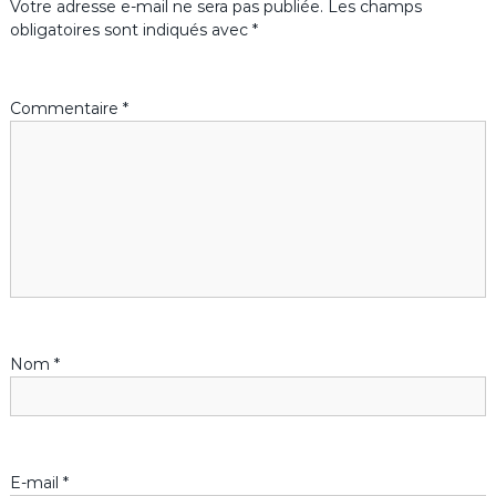
Votre adresse e-mail ne sera pas publiée.
Les champs
g
obligatoires sont indiqués avec
*
a
Commentaire
*
t
i
o
n
d
Nom
*
e
l
’
E-mail
*