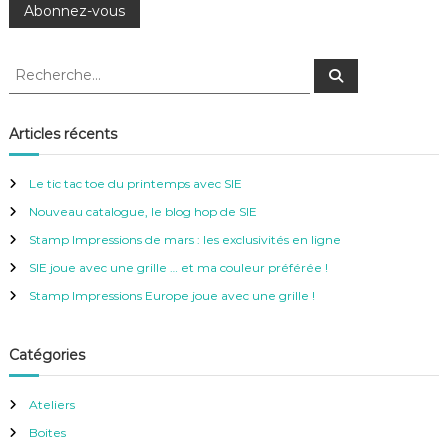
R
R
e
e
c
c
h
e
h
Articles récents
r
e
c
h
r
e
Le tic tac toe du printemps avec SIE
r
c
Nouveau catalogue, le blog hop de SIE
h
e
Stamp Impressions de mars : les exclusivités en ligne
r
SIE joue avec une grille … et ma couleur préférée !
:
Stamp Impressions Europe joue avec une grille !
Catégories
Ateliers
Boites