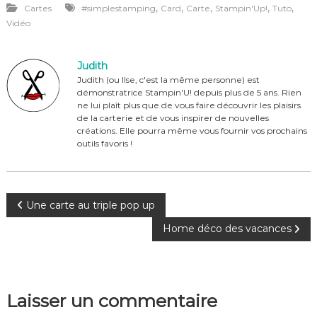
,
,
,
,
,
Cartes
#simplestamping
Card
Carte
Stampin'Up!
Tuto
c
te
it
ta
Vidéo
e
re
te
g
b
st
r
er
Judith
o
Judith (ou Ilse, c'est la même personne) est
démonstratrice Stampin'U! depuis plus de 5 ans. Rien
o
ne lui plaît plus que de vous faire découvrir les plaisirs
de la carterie et de vous inspirer de nouvelles
k
créations. Elle pourra même vous fournir vos prochains
outils favoris !
N
Une carte au triple pop up
Home déco des vacances
a
v
Laisser un commentaire
i