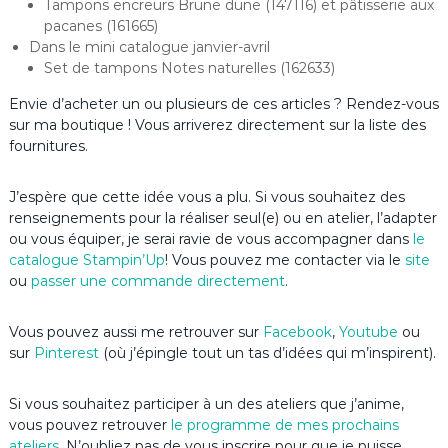
Tampons encreurs Brune dune (147116) et pâtisserie aux
pacanes (161665)
Dans le mini catalogue janvier-avril
Set de tampons Notes naturelles (162633)
Envie d’acheter un ou plusieurs de ces articles ? Rendez-vous
sur ma boutique ! Vous arriverez directement sur la liste des
fournitures.
J’espère que cette idée vous a plu. Si vous souhaitez des
renseignements pour la réaliser seul(e) ou en atelier, l’adapter
ou vous équiper, je serai ravie de vous accompagner dans
le
catalogue Stampin’Up
! Vous pouvez me contacter via le
site
ou
passer une commande directement
.
Vous pouvez aussi me retrouver sur
Facebook
,
Youtube
ou
sur
Pinterest
(où j’épingle tout un tas d’idées qui m’inspirent).
Si vous souhaitez participer à un des ateliers que j’anime,
vous pouvez retrouver
le programme de mes prochains
ateliers
. N’oubliez pas de vous inscrire pour que je puisse