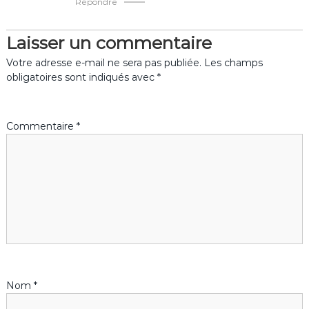
n
Répondre
d
Laisser un commentaire
e
Votre adresse e-mail ne sera pas publiée.
Les champs
obligatoires sont indiqués avec
*
l
’
Commentaire
*
a
r
t
i
c
Nom
*