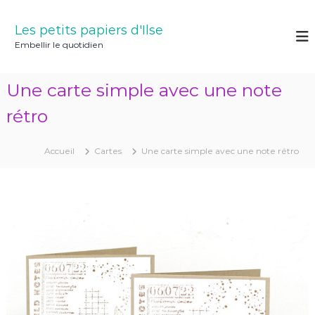
A
l
Les petits papiers d'Ilse
l
Embellir le quotidien
e
r
a
Une carte simple avec une note
u
c
rétro
o
n
Accueil
Cartes
Une carte simple avec une note rétro
t
e
n
u