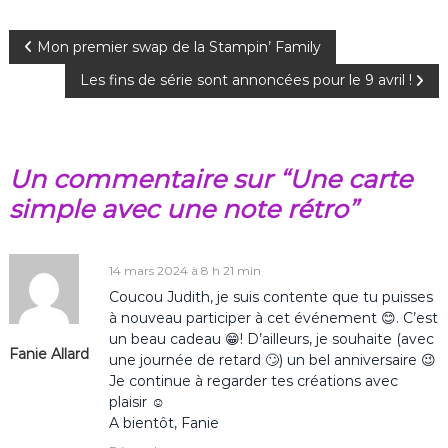
N
Mon premier swap de la Stampin’ Family
Les fins de série sont annoncées pour le 9 avril !
a
v
Un commentaire sur “Une carte
i
simple avec une note rétro”
g
a
14 mars 2024 à 8 h 21 min
Coucou Judith, je suis contente que tu puisses
t
à nouveau participer à cet événement 😊. C’est
un beau cadeau 😁! D’ailleurs, je souhaite (avec
Fanie Allard
i
une journée de retard 🙄) un bel anniversaire 😉
Je continue à regarder tes créations avec
o
plaisir ☺️
A bientôt, Fanie