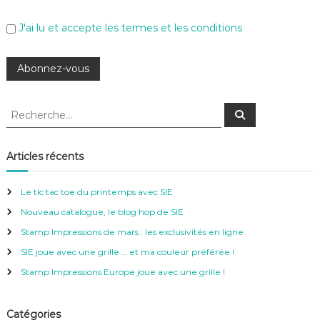
J'ai lu et accepte les termes et les conditions
R
R
e
e
c
c
h
e
h
Articles récents
r
e
c
h
r
e
Le tic tac toe du printemps avec SIE
r
c
Nouveau catalogue, le blog hop de SIE
h
e
Stamp Impressions de mars : les exclusivités en ligne
r
SIE joue avec une grille … et ma couleur préférée !
:
Stamp Impressions Europe joue avec une grille !
Catégories