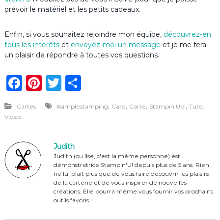
prévoir le matériel et les petits cadeaux.
Enfin, si vous souhaitez rejoindre mon équipe,
découvrez-en
tous les intérêts
et
envoyez-moi un message
et je me ferai
un plaisir de répondre à toutes vos questions.
F
Pi
T
P
a
n
w
ar
,
,
,
,
,
Cartes
#simplestamping
Card
Carte
Stampin'Up!
Tuto
c
te
it
ta
Vidéo
e
re
te
g
b
st
r
er
Judith
o
Judith (ou Ilse, c'est la même personne) est
démonstratrice Stampin'U! depuis plus de 5 ans. Rien
o
ne lui plaît plus que de vous faire découvrir les plaisirs
de la carterie et de vous inspirer de nouvelles
k
créations. Elle pourra même vous fournir vos prochains
outils favoris !