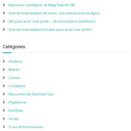
Nouveau catalogue, le blog hop de SIE
h
e
Stamp Impressions de mars : les exclusivités en ligne
r
SIE joue avec une grille … et ma couleur préférée !
:
Stamp Impressions Europe joue avec une grille !
Catégories
Ateliers
Boites
Cartes
Créations
Nouvelles de Stampin'Up!
Papeterie
Portfolio
Scrap
Trucs et techniques