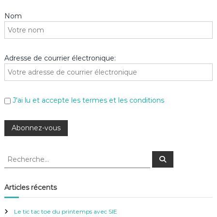
Nom
Adresse de courrier électronique:
J'ai lu et accepte les termes et les conditions
R
R
e
e
c
c
h
e
h
Articles récents
r
e
c
h
r
e
Le tic tac toe du printemps avec SIE
r
c