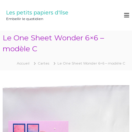
A
l
Les petits papiers d'Ilse
l
Embellir le quotidien
e
r
a
Le One Sheet Wonder 6×6 –
u
c
modèle C
o
n
Accueil
Cartes
Le One Sheet Wonder 6×6 – modèle C
t
e
n
u