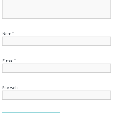
o
n
d
Nom
*
e
l
’
E-mail
*
a
r
Site web
t
i