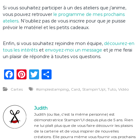
Si vous souhaitez participer à un des ateliers que j’anime,
vous pouvez retrouver
le programme de mes prochains
ateliers
. N’oubliez pas de vous inscrire pour que je puisse
prévoir le matériel et les petits cadeaux.
Enfin, si vous souhaitez rejoindre mon équipe,
découvrez-en
tous les intérêts
et
envoyez-moi un message
et je me ferai
un plaisir de répondre à toutes vos questions.
F
Pi
T
P
a
n
w
ar
,
,
,
,
Cartes
#simplestamping
Card
Stampin'Up!
Tuto
Vidéo
c
te
it
ta
e
re
te
g
Judith
b
st
r
er
Judith (ou Ilse, c'est la même personne) est
démonstratrice Stampin'U! depuis plus de 5 ans. Rien
o
ne lui plaît plus que de vous faire découvrir les plaisirs
o
de la carterie et de vous inspirer de nouvelles
créations. Elle pourra même vous fournir vos prochains