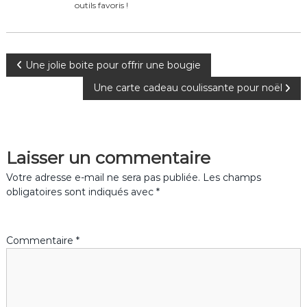
k
outils favoris !
N
Une jolie boite pour offrir une bougie
Une carte cadeau coulissante pour noël
a
v
Laisser un commentaire
i
Votre adresse e-mail ne sera pas publiée.
Les champs
g
obligatoires sont indiqués avec
*
a
Commentaire
*
t
i