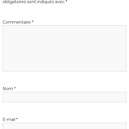
g
obligatoires sont indiqués avec
*
a
Commentaire
*
t
i
o
n
d
Nom
*
e
l
’
E-mail
*