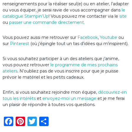
renseignements pour la réaliser seul(e) ou en atelier, l’adapter
ou vous équiper, je serai ravie de vous accompagner dans
le
catalogue Stampin’Up
! Vous pouvez me contacter via le
site
ou
passer une commande directement.
Vous pouvez aussi me retrouver sur
Facebook
,
Youtube
ou
sur
Pinterest
(où j’épingle tout un tas d’idées qui m’inspirent).
Si vous souhaitez participer à un des ateliers que j’anime,
vous pouvez retrouver
le programme de mes prochains
ateliers
. N’oubliez pas de vous inscrire pour que je puisse
prévoir le matériel et les petits cadeaux.
Enfin, si vous souhaitez rejoindre mon équipe,
découvrez-en
tous les intérêts
et
envoyez-moi un message
et je me ferai
un plaisir de répondre à toutes vos questions.
F
Pi
T
P
a
n
w
ar