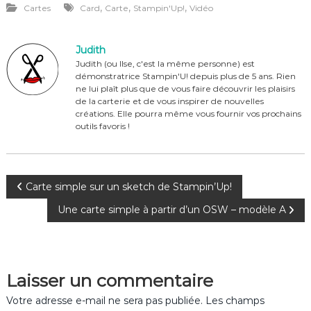
,
,
,
Cartes
Card
Carte
Stampin'Up!
Vidéo
c
te
it
ta
e
re
te
g
Judith
b
st
r
er
Judith (ou Ilse, c'est la même personne) est
démonstratrice Stampin'U! depuis plus de 5 ans. Rien
o
ne lui plaît plus que de vous faire découvrir les plaisirs
o
de la carterie et de vous inspirer de nouvelles
créations. Elle pourra même vous fournir vos prochains
k
outils favoris !
N
Carte simple sur un sketch de Stampin’Up!
Une carte simple à partir d’un OSW – modèle A
a
v
Laisser un commentaire
i
Votre adresse e-mail ne sera pas publiée.
Les champs