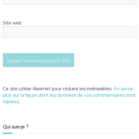
a
r
Site web
t
i
c
l
e
Ce site utilise Akismet pour réduire les indésirables.
En savoir
plus sur la façon dont les données de vos commentaires sont
traitées
.
Qui suis-je ?