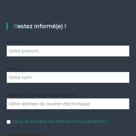
c
h
e
e
r
r
c
c
h
e
h
Restez informé(e) !
r
e
r
Prénom
:
Nom
Adresse de courrier électronique:
J'ai lu et accepte les termes et les conditions