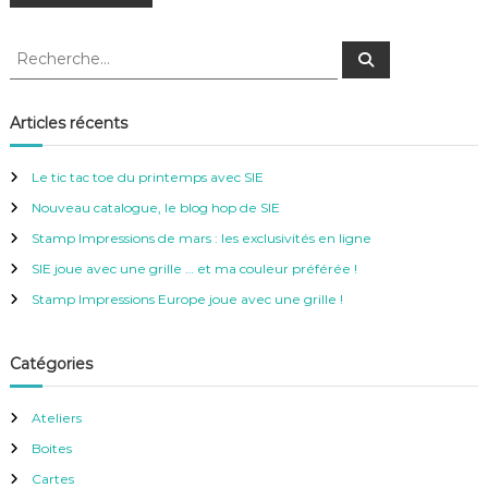
R
R
e
e
c
c
h
e
h
Articles récents
r
e
c
h
r
e
Le tic tac toe du printemps avec SIE
r
c
Nouveau catalogue, le blog hop de SIE
h
e
Stamp Impressions de mars : les exclusivités en ligne
r
SIE joue avec une grille … et ma couleur préférée !
:
Stamp Impressions Europe joue avec une grille !
Catégories
Ateliers
Boites
Cartes