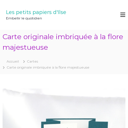
A
l
Les petits papiers d'Ilse
l
Embellir le quotidien
e
r
a
Carte originale imbriquée à la flore
u
c
majestueuse
o
n
Accueil
Cartes
t
Carte originale imbriquée à la flore majestueuse
e
n
u