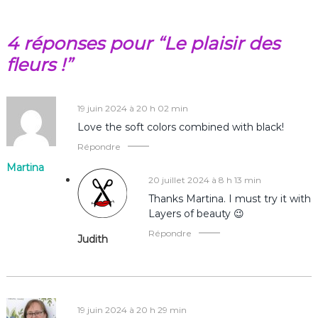
a
v
4 réponses pour “Le plaisir des
fleurs !”
i
g
19 juin 2024 à 20 h 02 min
Love the soft colors combined with black!
a
Répondre
t
Martina
20 juillet 2024 à 8 h 13 min
i
Thanks Martina. I must try it with
Layers of beauty 😉
o
Répondre
Judith
n
d
19 juin 2024 à 20 h 29 min