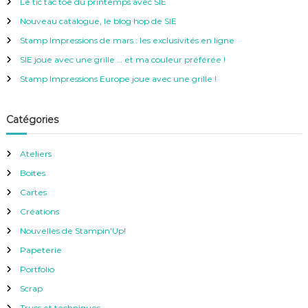
Le tic tac toe du printemps avec SIE
r
c
Nouveau catalogue, le blog hop de SIE
h
e
Stamp Impressions de mars : les exclusivités en ligne
r
SIE joue avec une grille … et ma couleur préférée !
:
Stamp Impressions Europe joue avec une grille !
Catégories
Ateliers
Boites
Cartes
Créations
Nouvelles de Stampin'Up!
Papeterie
Portfolio
Scrap
Trucs et techniques