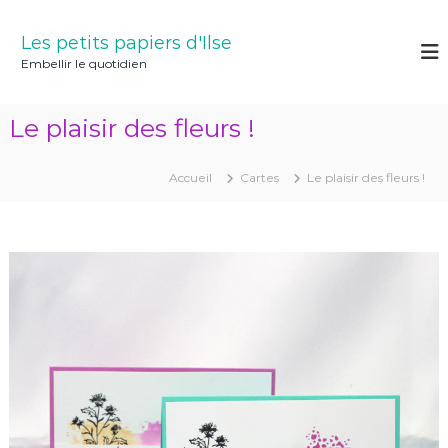
A
l
Les petits papiers d'Ilse
l
Embellir le quotidien
e
r
a
Le plaisir des fleurs !
u
c
o
Accueil
Cartes
Le plaisir des fleurs !
n
t
e
n
u