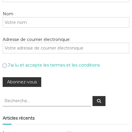
Nom
Adresse de courrier électronique:
J'ai lu et accepte les termes et les conditions
R
R
e
e
c
c
h
e
h
Articles récents
r
e
c
h
r
e