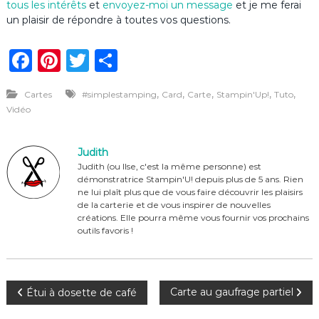
tous les intérêts
et
envoyez-moi un message
et je me ferai
un plaisir de répondre à toutes vos questions.
F
Pi
T
P
a
n
w
ar
,
,
,
,
,
Cartes
#simplestamping
Card
Carte
Stampin'Up!
Tuto
c
te
it
ta
Vidéo
e
re
te
g
b
st
r
er
Judith
o
Judith (ou Ilse, c'est la même personne) est
démonstratrice Stampin'U! depuis plus de 5 ans. Rien
o
ne lui plaît plus que de vous faire découvrir les plaisirs
de la carterie et de vous inspirer de nouvelles
k
créations. Elle pourra même vous fournir vos prochains
outils favoris !
N
Carte au gaufrage partiel
Étui à dosette de café