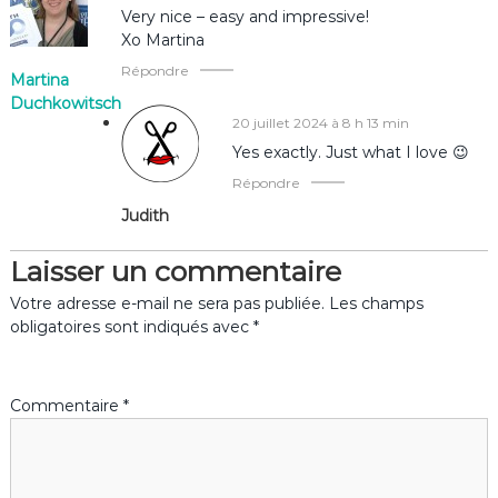
e
Very nice – easy and impressive!
Xo Martina
l
Répondre
Martina
Duchkowitsch
’
20 juillet 2024 à 8 h 13 min
Yes exactly. Just what I love 😉
a
Répondre
r
Judith
t
Laisser un commentaire
Votre adresse e-mail ne sera pas publiée.
Les champs
i
obligatoires sont indiqués avec
*
c
l
Commentaire
*
e