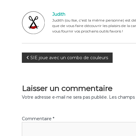
c
te
it
ta
e
re
te
g
Judith
b
st
r
er
Judith (ou Ilse, c'est la même personne) est dé
que de vous faire découvrir les plaisirs de la 
o
vous fournir vos prochains outils favoris !
o
k
N
SIE joue avec un combo de couleurs
a
v
Laisser un commentaire
i
Votre adresse e-mail ne sera pas publiée.
Les champs o
g
Commentaire
*
a