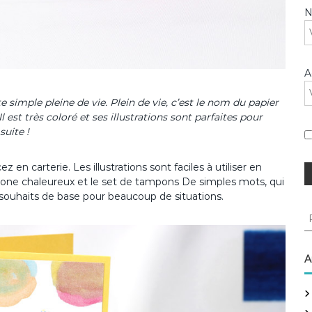
A
 simple pleine de vie. Plein de vie, c’est le nom du papier
l est très coloré et ses illustrations sont parfaites pour
suite !
en carterie. Les illustrations sont faciles à utiliser en
hexagone chaleureux et le set de tampons De simples mots, qui
s souhaits de base pour beaucoup de situations.
R
e
c
h
A
e
r
c