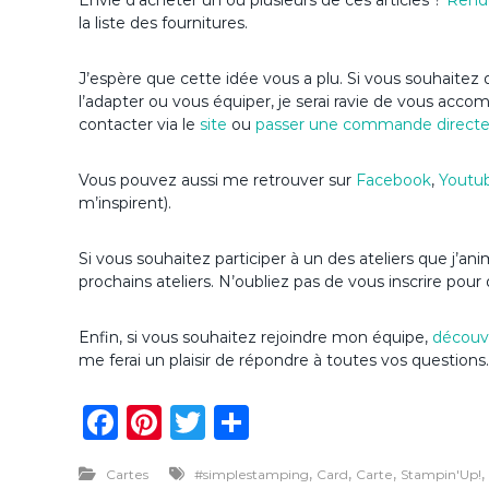
Envie d’acheter un ou plusieurs de ces articles ?
Rend
la liste des fournitures.
J’espère que cette idée vous a plu. Si vous souhaitez d
l’adapter ou vous équiper, je serai ravie de vous acc
contacter via le
site
ou
passer une commande direct
Vous pouvez aussi me retrouver sur
Facebook
,
Youtu
m’inspirent).
Si vous souhaitez participer à un des ateliers que j
prochains ateliers. N’oubliez pas de vous inscrire pour 
Enfin, si vous souhaitez rejoindre mon équipe,
découvr
me ferai un plaisir de répondre à toutes vos questions.
F
Pi
T
P
a
n
w
ar
,
,
,
,
Cartes
#simplestamping
Card
Carte
Stampin'Up!