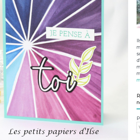
I
m
s
d
m
m
m
R
n
P