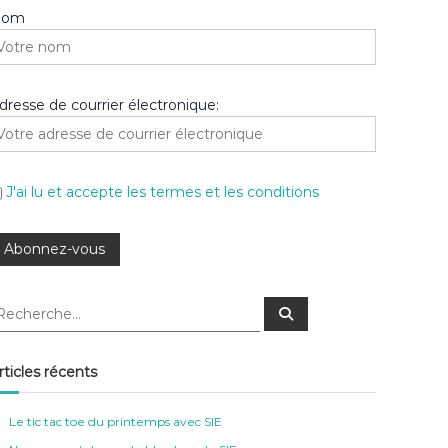
Nom
dresse de courrier électronique:
J'ai lu et accepte les termes et les conditions
R
e
c
h
e
rticles récents
r
c
h
e
Le tic tac toe du printemps avec SIE
r