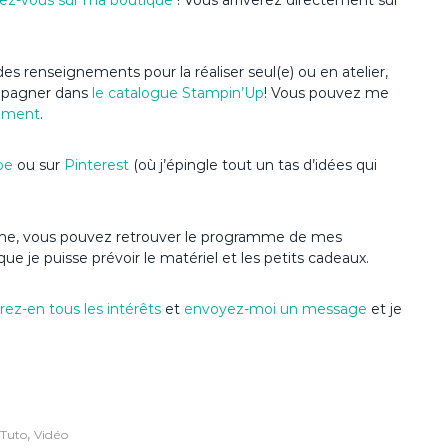
ez-vous sur ma boutique
! Vous arriverez directement sur
es renseignements pour la réaliser seul(e) ou en atelier,
ompagner dans
le catalogue Stampin’Up
! Vous pouvez me
ement
.
be
ou sur
Pinterest
(où j’épingle tout un tas d’idées qui
’anime, vous pouvez retrouver le programme de mes
que je puisse prévoir le matériel et les petits cadeaux.
ez-en tous les intérêts
et
envoyez-moi un message
et je
,
Tuto
Vidéo