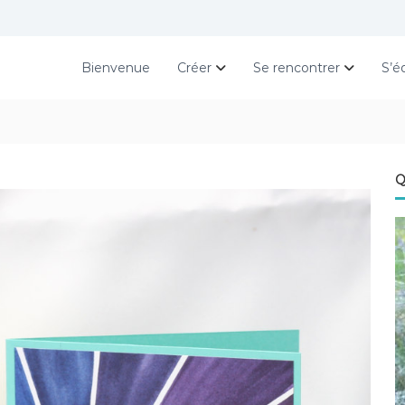
Bienvenue
Créer
Se rencontrer
S’é
Q