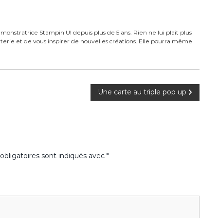
monstratrice Stampin'U! depuis plus de 5 ans. Rien ne lui plaît plus
carterie et de vous inspirer de nouvelles créations. Elle pourra même
Une carte au triple pop up
bligatoires sont indiqués avec
*