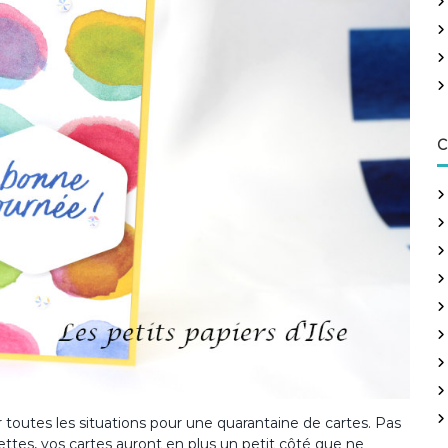
h
e
r
:
C
toutes les situations pour une quarantaine de cartes. Pas
ttes, vos cartes auront en plus un petit côté que ne