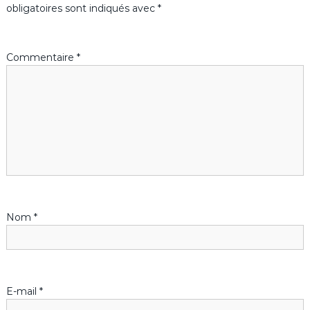
g
obligatoires sont indiqués avec
*
a
Commentaire
*
t
i
o
n
d
Nom
*
e
l
’
E-mail
*