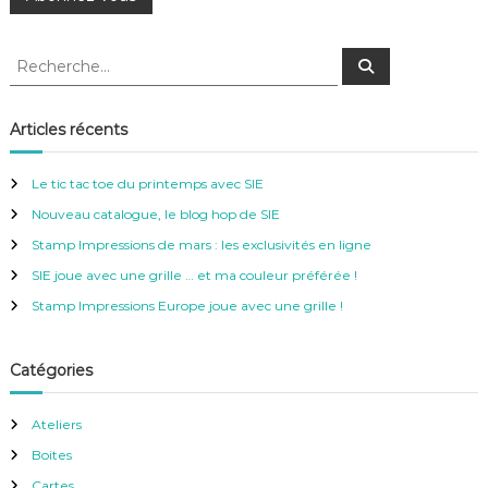
R
R
e
e
c
c
h
e
h
Articles récents
r
e
c
h
r
e
Le tic tac toe du printemps avec SIE
r
c
Nouveau catalogue, le blog hop de SIE
h
e
Stamp Impressions de mars : les exclusivités en ligne
r
SIE joue avec une grille … et ma couleur préférée !
:
Stamp Impressions Europe joue avec une grille !
Catégories
Ateliers
Boites
Cartes