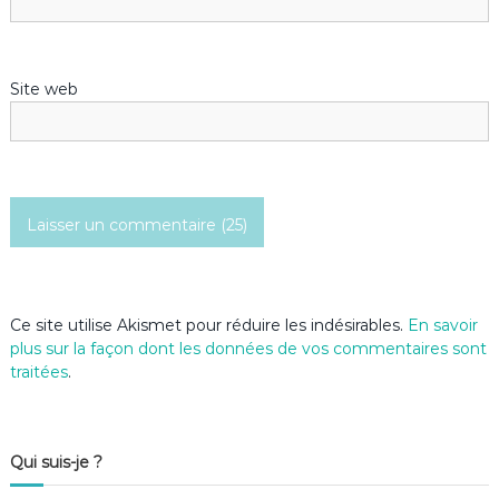
a
r
Site web
t
i
c
l
e
Ce site utilise Akismet pour réduire les indésirables.
En savoir
plus sur la façon dont les données de vos commentaires sont
traitées
.
Qui suis-je ?