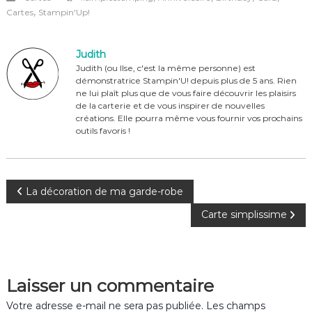
c
te
it
ta
,
Cartes
Stampin'Up!
e
re
te
g
b
st
r
er
Judith
o
Judith (ou Ilse, c'est la même personne) est
démonstratrice Stampin'U! depuis plus de 5 ans. Rien
o
ne lui plaît plus que de vous faire découvrir les plaisirs
de la carterie et de vous inspirer de nouvelles
k
créations. Elle pourra même vous fournir vos prochains
outils favoris !
N
La décoration de ma garde-robe
Carte simplissime
a
v
Laisser un commentaire
i
Votre adresse e-mail ne sera pas publiée.
Les champs