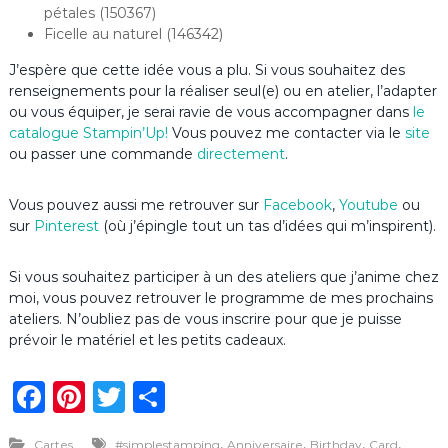
pétales (150367)
Ficelle au naturel (146342)
J’espère que cette idée vous a plu. Si vous souhaitez des
renseignements pour la réaliser seul(e) ou en atelier, l’adapter
ou vous équiper, je serai ravie de vous accompagner dans
le
catalogue Stampin’Up
!
Vous pouvez me contacter via le
site
ou passer une commande
directement
.
Vous pouvez aussi me retrouver sur
Facebook
,
Youtube
ou
sur
Pinterest
(où j’épingle tout un tas d’idées qui m’inspirent).
Si vous souhaitez participer à un des ateliers que j’anime chez
moi, vous pouvez retrouver le programme de mes prochains
ateliers. N’oubliez pas de vous inscrire pour que je puisse
prévoir le matériel et les petits cadeaux.
F
Pi
T
P
a
n
w
ar
,
,
,
,
Cartes
#simplestamping
Anniversaire
Birthday
Card