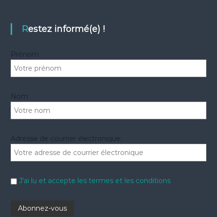
e
r
r
c
c
h
e
h
Restez informé(e) !
r
e
r
Prénom
:
Nom
Adresse de courrier électronique:
J'ai lu et accepte les termes et les conditions