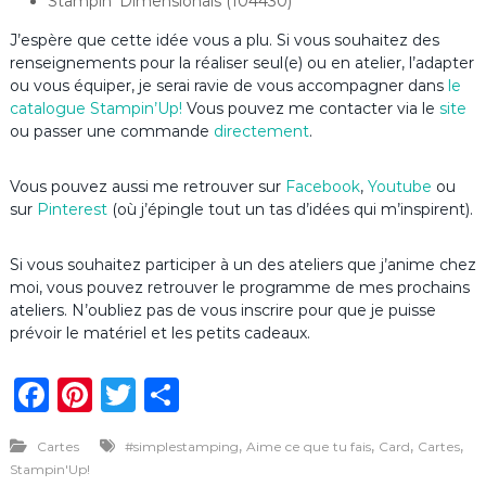
Stampin’ Dimensionals (104430)
J’espère que cette idée vous a plu. Si vous souhaitez des
renseignements pour la réaliser seul(e) ou en atelier, l’adapter
ou vous équiper, je serai ravie de vous accompagner dans
le
catalogue Stampin’Up
!
Vous pouvez me contacter via le
site
ou passer une commande
directement
.
Vous pouvez aussi me retrouver sur
Facebook
,
Youtube
ou
sur
Pinterest
(où j’épingle tout un tas d’idées qui m’inspirent).
Si vous souhaitez participer à un des ateliers que j’anime chez
moi, vous pouvez retrouver le programme de mes prochains
ateliers. N’oubliez pas de vous inscrire pour que je puisse
prévoir le matériel et les petits cadeaux.
F
Pi
T
P
a
n
w
ar
,
,
,
,
Cartes
#simplestamping
Aime ce que tu fais
Card
Cartes
c
te
it
ta
Stampin'Up!