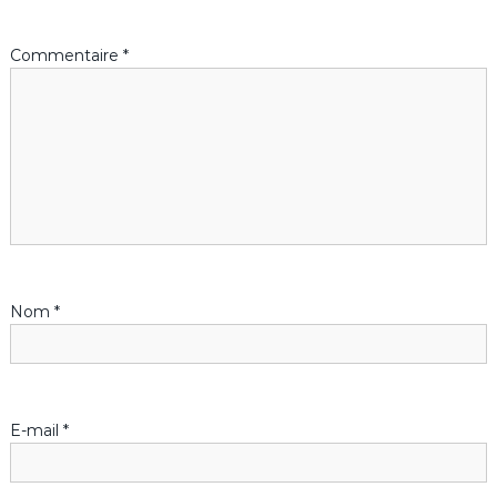
a
Commentaire
*
t
i
o
n
d
Nom
*
e
l
’
E-mail
*
a