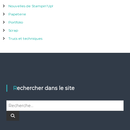
Nouvelles de Stampin'Up!
Papeterie
Portfolio
Scrap
Trucs et techniques
Rechercher dans le site
R
e
c
R
e
h
c
h
e