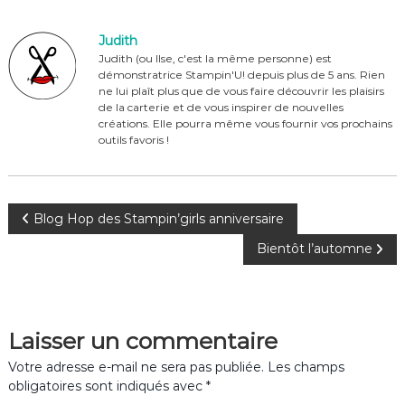
e
re
te
g
b
st
r
er
Judith
o
Judith (ou Ilse, c'est la même personne) est
démonstratrice Stampin'U! depuis plus de 5 ans. Rien
o
ne lui plaît plus que de vous faire découvrir les plaisirs
de la carterie et de vous inspirer de nouvelles
k
créations. Elle pourra même vous fournir vos prochains
outils favoris !
N
Blog Hop des Stampin’girls anniversaire
Bientôt l’automne
a
v
Laisser un commentaire
i
Votre adresse e-mail ne sera pas publiée.
Les champs
g
obligatoires sont indiqués avec
*