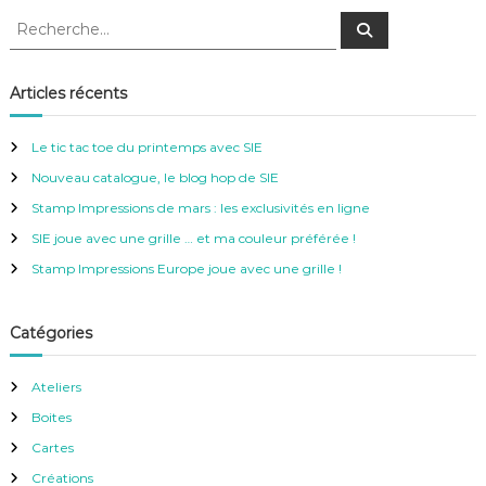
R
R
e
e
c
c
h
e
h
Articles récents
r
e
c
h
r
e
Le tic tac toe du printemps avec SIE
r
c
Nouveau catalogue, le blog hop de SIE
h
e
Stamp Impressions de mars : les exclusivités en ligne
r
SIE joue avec une grille … et ma couleur préférée !
:
Stamp Impressions Europe joue avec une grille !
Catégories
Ateliers
Boites
Cartes
Créations